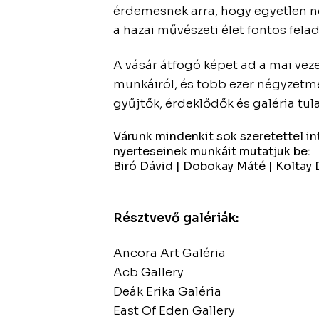
érdemesnek arra, hogy egyetlen n
a hazai művészeti élet fontos fela
A vásár átfogó képet ad a mai veze
munkáiról, és több ezer négyzetmé
gyűjtők, érdeklődők és galéria tul
Várunk mindenkit sok szeretettel i
nyerteseinek munkáit mutatjuk be:
Biró Dávid | Dobokay Máté | Koltay D
Résztvevő galériák:
Ancora Art Galéria
Acb Gallery
Deák Erika Galéria
East Of Eden Gallery