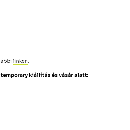
alábbi
linken
.
emporary kiállítás és vásár alatt: