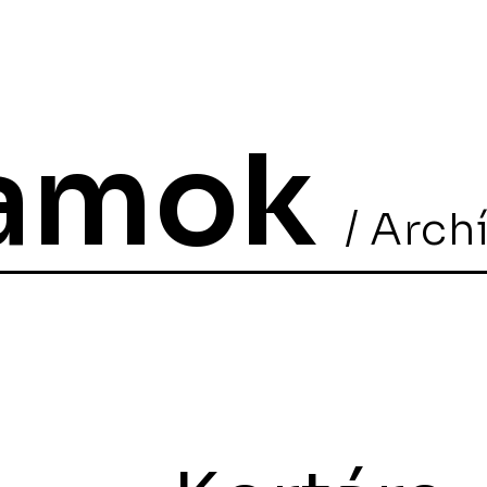
ramok
/ Arch