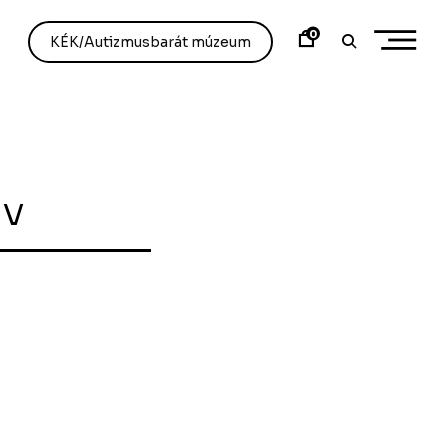
0
KÉK/Autizmusbarát múzeum
ív