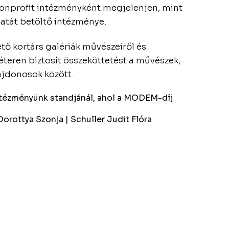
onprofit intézményként megjelenjen, mint
datát betöltő intézménye.
tő kortárs galériák művészeiről és
teren biztosít összeköttetést a művészek,
ajdonosok között.
ntézményünk standjánál, ahol a MODEM-díj
orottya Szonja | Schuller Judit Flóra