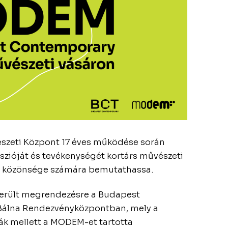
zeti Központ 17 éves működése során
szióját és tevékenységét kortárs művészeti
ő közönsége számára bemutathassa.
került megrendezésre a Budapest
Bálna Rendezvényközpontban, mely a
ák mellett a MODEM-et tartotta