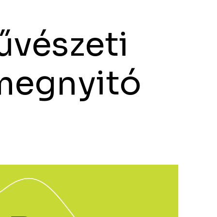
vészeti
 megnyitó