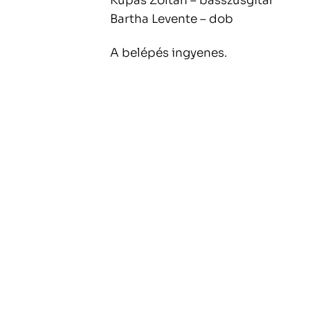
Kupás Zoltán – basszusgitár
Bartha Levente – dob
A belépés ingyenes.