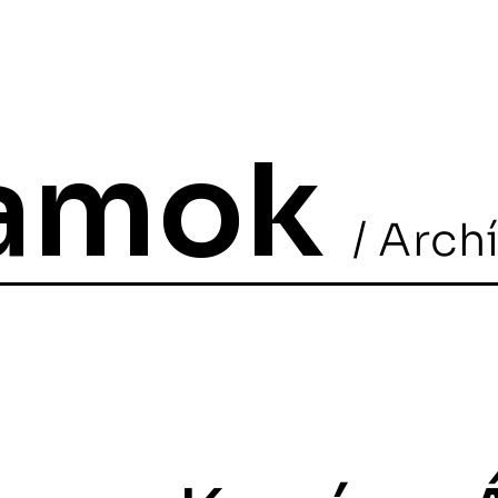
ramok
/ Arch