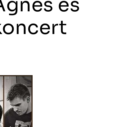
Ágnes és
koncert