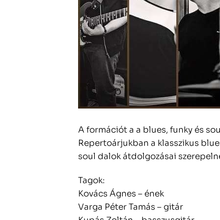
A formációt a a blues, funky és so
Repertoárjukban a klasszikus blu
soul dalok átdolgozásai szerepeln
Tagok:
Kovács Ágnes – ének
Varga Péter Tamás – gitár