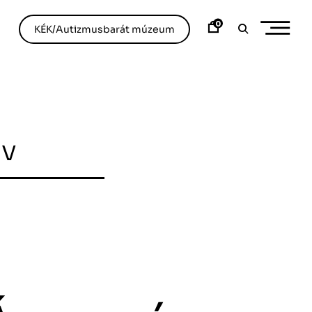
0
KÉK/Autizmusbarát múzeum
ív