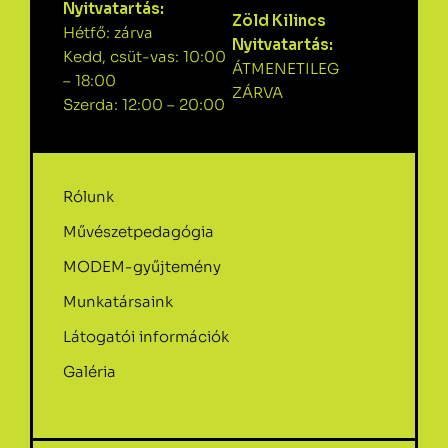
Nyitvatartás:
Zöld Kilincs
Hétfő: zárva
Nyitvatartás:
Kedd, csüt-vas: 10:00
ÁTMENETILEG
– 18:00
ZÁRVA
Szerda: 12:00 – 20:00
Rólunk
Művészetpedagógia
MODEM-gyűjtemény
Munkatársaink
Látogatói információk
Galéria