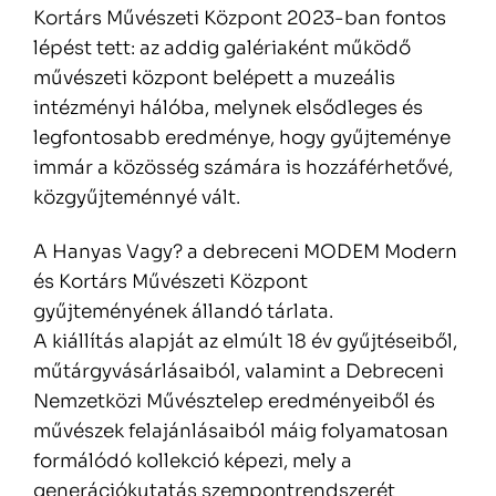
Kortárs Művészeti Központ 2023-ban fontos
lépést tett: az addig galériaként működő
művészeti központ belépett a muzeális
intézményi hálóba, melynek elsődleges és
legfontosabb eredménye, hogy gyűjteménye
immár a közösség számára is hozzáférhetővé,
közgyűjteménnyé vált.
A Hanyas Vagy? a debreceni MODEM Modern
és Kortárs Művészeti Központ
gyűjteményének állandó tárlata.
A kiállítás alapját az elmúlt 18 év gyűjtéseiből,
műtárgyvásárlásaiból, valamint a Debreceni
Nemzetközi Művésztelep eredményeiből és
művészek felajánlásaiból máig folyamatosan
formálódó kollekció képezi, mely a
generációkutatás szempontrendszerét