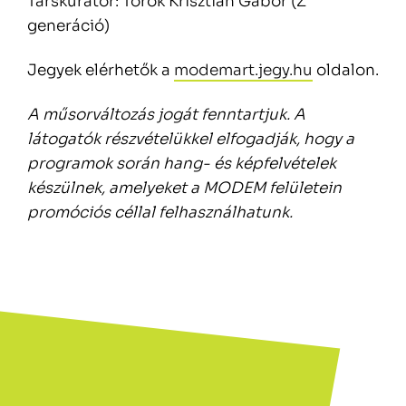
Társkurátor: Török Krisztián Gábor (Z
generáció)
Jegyek elérhetők a
modemart.jegy.hu
oldalon.
A műsorváltozás jogát fenntartjuk. A
látogatók részvételükkel elfogadják, hogy a
programok során hang- és képfelvételek
készülnek, amelyeket a MODEM felületein
promóciós céllal felhasználhatunk.