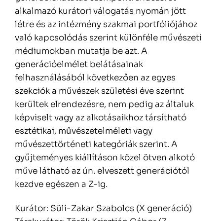
alkalmazó kurátori válogatás nyomán jött
létre és az intézmény szakmai portfóliójához
való kapcsolódás szerint különféle művészeti
médiumokban mutatja be azt. A
generációelmélet belátásainak
felhasználásából következően az egyes
szekciók a művészek születési éve szerint
kerültek elrendezésre, nem pedig az általuk
képviselt vagy az alkotásaikhoz társítható
esztétikai, művészetelméleti vagy
művészettörténeti kategóriák szerint. A
gyűjteményes kiállításon közel ötven alkotó
műve látható az ún. elveszett generációtól
kezdve egészen a Z-ig.
Kurátor: Süli-Zakar Szabolcs (X generáció)