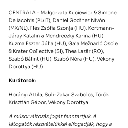
CENTRALA – Małgorzata Kuciewicz & Simone
De Iacobis (PL/IT), Daniel Godinez Nivón
(MX/NL), Illés Zsófia Szonja (HU), Kortmann-
Járay Katalin & Mendreczky Karina (HU),
Kuzma Eszter Júlia (HU), Gaja Mežnarić Osole
& Krater Collective (SI), Thea Lazăr (RO),
Szabó Bálint (HU), Szabó Nóra (HU), Vékony
Dorottya (HU)
Kurátorok:
Horányi Attila, Süli-Zakar Szabolcs, Török
Krisztián Gábor, Vékony Dorottya
A műsorváltozás jogát fenntartjuk. A
látogatók részvételükkel elfogadják, hogy a