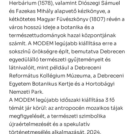
Herbárium (1578), valamint Diószegi Sámuel
és Fazekas Mihály alapvető kézikönyve, a
kétkötetes Magyar Füvészkönyv (1807) révén a
város hosszú ideje a botanika és a
természettudományok hazai központjának
számít. A MODEM legújabb kiállítása erre a
sokszínű örökségre épít, bemutatva Debrecen
egyedülálló természeti gyűjteményeit és
látnivalóit, mint például a Debreceni
Református Kollégium Múzeuma, a Debreceni
Egyetem Botanikus Kertje és a Hortobágyi
Nemzeti Park.
A MODEM legújabb időszaki kiállítása 3 fő
témát jár körül: az antropocén mozaikos tájak
megfigyelését, a természeti szimbolika
újraértelmezését és a spekulatív
történetmesélés alkalmazását. 2024.