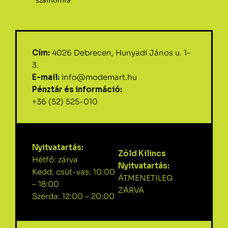
számomra
Cím:
4026 Debrecen, Hunyadi János u. 1-
3.
E-mail:
info@modemart.hu
Pénztár és információ:
+36 (52) 525-010
Nyitvatartás:
Zöld Kilincs
Hétfő: zárva
Nyitvatartás:
Kedd, csüt-vas: 10:00
ÁTMENETILEG
– 18:00
ZÁRVA
Szerda: 12:00 – 20:00