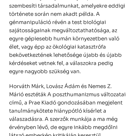
szembesíti társadalmunkat, amelyekre eddigi
története során nem akadt példa. A
génmanipuláció révén a test biológiai
sajátosságainak megváltoztathatósága, az
egyre gépiesebb humán környezetben való
élet, vagy épp az ökológiai katasztrófa
bekövetkeztének lehetősége újabb és újabb
kérdéseket vetnek fel, a válaszokra pedig
egyre nagyobb szükség van.
Horváth Márk, Lovász Ádám és Nemes Z.
Márió esztéták A poszthumanizmus változatai
című, a Prae Kiadó gondozásában megjelent
tanulmánykötete hiánypótló kísérlet a
válaszadásra. A szerzők munkája a ma még
érvényben lévő, de egyre inkább megdőlni
látszó emberkép kritikáján keresztül