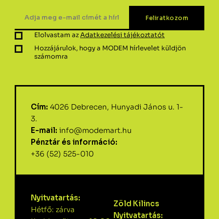
Elolvastam az
Adatkezelési tájékoztatót
Hozzájárulok, hogy a MODEM hírlevelet küldjön
számomra
Cím:
4026 Debrecen, Hunyadi János u. 1-
3.
E-mail:
info@modemart.hu
Pénztár és információ:
+36 (52) 525-010
Nyitvatartás:
Zöld Kilincs
Hétfő: zárva
Nyitvatartás: