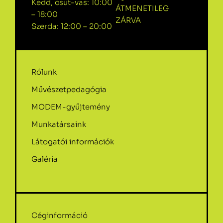
Kedd, csüt-vas: 10:00
ÁTMENETILEG
– 18:00
ZÁRVA
Szerda: 12:00 – 20:00
Rólunk
Művészetpedagógia
MODEM-gyűjtemény
Munkatársaink
Látogatói információk
Galéria
Céginformáció