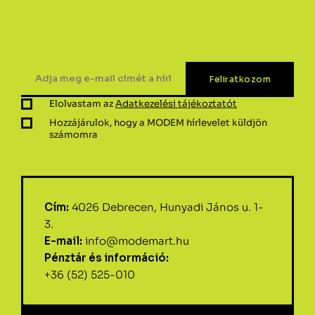
Elolvastam az
Adatkezelési tájékoztatót
Hozzájárulok, hogy a MODEM hírlevelet küldjön
számomra
Cím:
4026 Debrecen, Hunyadi János u. 1-
3.
E-mail:
info@modemart.hu
Pénztár és információ:
+36 (52) 525-010