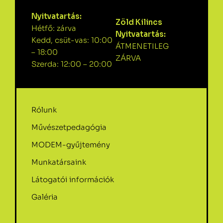
Nyitvatartás:
Zöld Kilincs
Hétfő: zárva
Nyitvatartás:
Kedd, csüt-vas: 10:00
ÁTMENETILEG
– 18:00
ZÁRVA
Szerda: 12:00 – 20:00
Rólunk
Művészetpedagógia
MODEM-gyűjtemény
Munkatársaink
Látogatói információk
Galéria