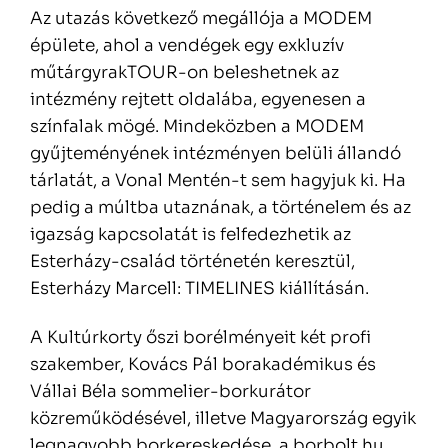
Az utazás következő megállója a MODEM
épülete, ahol a vendégek egy exkluzív
műtárgyrakTOUR-on beleshetnek az
intézmény rejtett oldalába, egyenesen a
színfalak mögé. Mindeközben a MODEM
gyűjteményének intézményen belüli állandó
tárlatát, a Vonal Mentén-t sem hagyjuk ki. Ha
pedig a múltba utaznának, a történelem és az
igazság kapcsolatát is felfedezhetik az
Esterházy-család történetén keresztül,
Esterházy Marcell: TIMELINES kiállításán.
A Kultúrkorty őszi borélményeit két profi
szakember, Kovács Pál borakadémikus és
Vállai Béla sommelier-borkurátor
közreműködésével, illetve Magyarország egyik
legnagyobb borkereskedése, a borbolt.hu