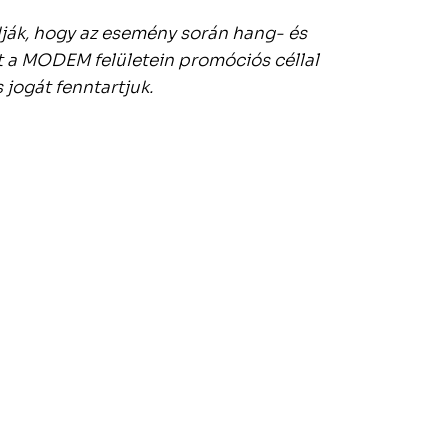
dják, hogy az esemény során hang- és
t a MODEM felületein promóciós céllal
jogát fenntartjuk.