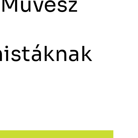
-Művész
istáknak