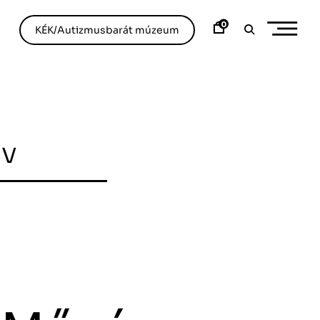
0
KÉK/Autizmusbarát múzeum
ív