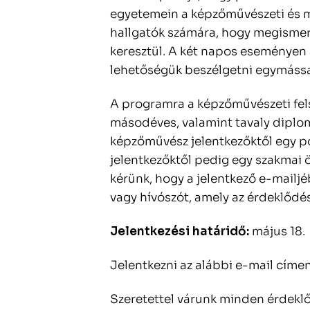
egyetemein a képzőművészeti és m
hallgatók számára, hogy megisme
keresztül. A két napos eseményen
lehetőségük beszélgetni egymássa
A programra a képzőművészeti fel
másodéves, valamint tavaly diplom
képzőművész jelentkezőktől egy por
jelentkezőktől pedig egy szakmai 
kérünk, hogy a jelentkező e-mailj
vagy hívószót, amely az érdeklődé
Jelentkezési határidő:
május 18.
Jelentkezni az alábbi e-mail címen
Szeretettel várunk minden érdekl