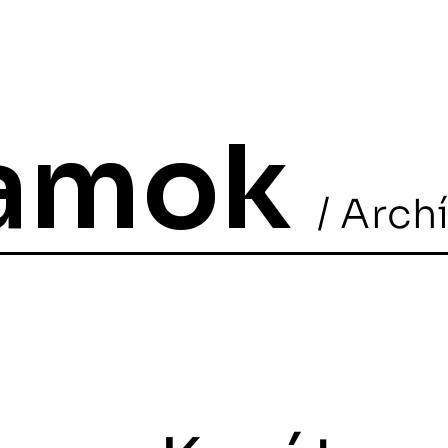
ramok
/ Arch