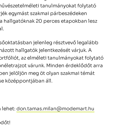
űvészetelméleti tanulmányokat folytató
rjék egymást szakmai párbeszédeken
 a hallgatóknak 20 perces etapokban lesz
l.
sőoktatásban jelenleg résztvevő legalább
ázott hallgatók jelentkezését várjuk. A
tfóliót, az elméleti tanulmányokat folytató
önéletrajzot várunk. Minden érdeklődőt arra
ében jelöljön meg öt olyan szakmai témát
se középpontjában áll.
 lehet:
don.tamas.milan@modemart.hu
ődőt!