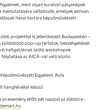
 figyelmet, mert olyan kurátori pályaképek
 bemutatására vállalkozik, amelyek aktívan
 időszak hazai kortárs képzőművészeti
bb projekttel is jelentkezett Budapesten –
n különböző pop-up tárlatok, beszélgetések
ró hallgatóknak szóló workshopok
 folytatása az AICA-val való közös
Képzőművészeti Egyetem, Aula
l hangfelvétel készül.
e az esemény előtt két nappal az alábbi e-
demart.hu