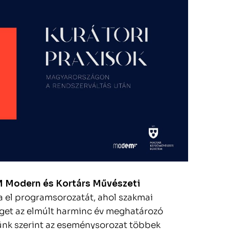
Modern és Kortárs Művészeti
a el programsorozatát, ahol szakmai
get az elmúlt harminc év meghatározó
sünk szerint az eseménysorozat többek