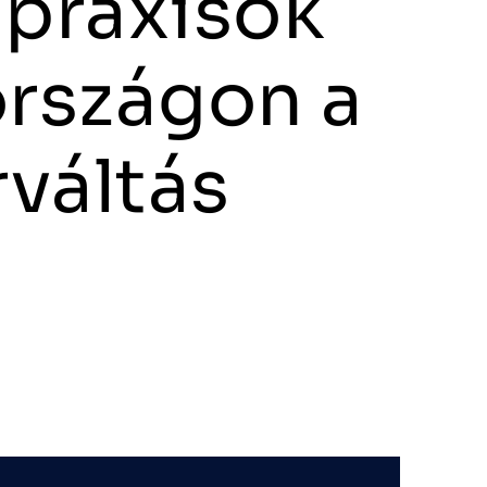
 praxisok
rszágon a
váltás