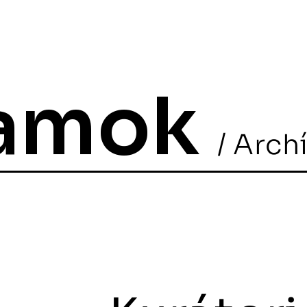
ramok
/ Arch