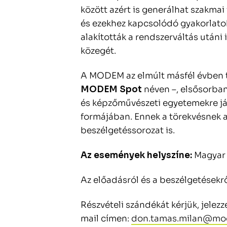
között azért is generálhat szakmai
és ezekhez kapcsolódó gyakorlatok
alakították a rendszerváltás utáni
közegét.
A MODEM az elmúlt másfél évben tö
MODEM Spot
néven –, elsősorba
és képzőművészeti egyetemekre já
formájában. Ennek a törekvésnek a
beszélgetéssorozat is.
Az események helyszíne:
Magyar 
Az előadásról és a beszélgetésekrő
Részvételi szándékát kérjük, jelezz
mail címen:
don.tamas.milan@mo