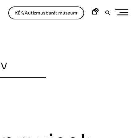
0
KÉK/Autizmusbarát múzeum
ív