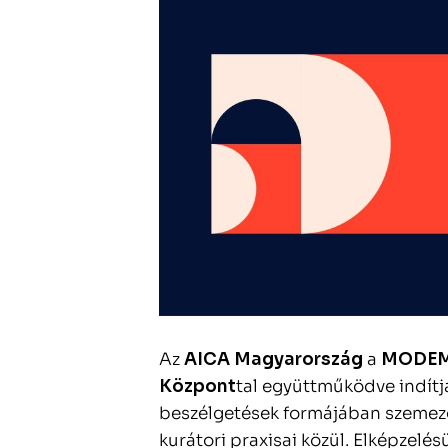
Az
AICA Magyarország
a
MODEM 
Központ
tal együttműködve indítj
beszélgetések formájában szemez
kurátori praxisai közül. Elképzelé