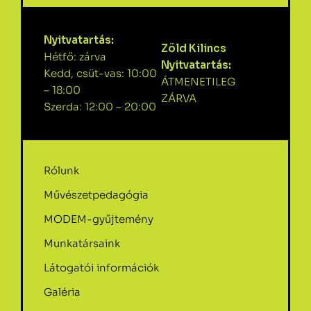
Nyitvatartás:
Zöld Kilincs
Hétfő: zárva
Nyitvatartás:
Kedd, csüt-vas: 10:00
ÁTMENETILEG
– 18:00
ZÁRVA
Szerda: 12:00 – 20:00
Rólunk
Művészetpedagógia
MODEM-gyűjtemény
Munkatársaink
Látogatói információk
Galéria