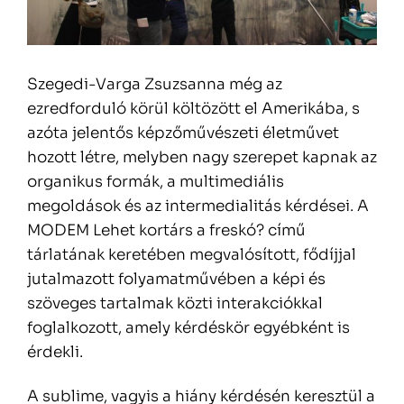
Szegedi-Varga Zsuzsanna még az
ezredforduló körül költözött el Amerikába, s
azóta jelentős képzőművészeti életművet
hozott létre, melyben nagy szerepet kapnak az
organikus formák, a multimediális
megoldások és az intermedialitás kérdései. A
MODEM Lehet kortárs a freskó? című
tárlatának keretében megvalósított, fődíjjal
jutalmazott folyamatművében a képi és
szöveges tartalmak közti interakciókkal
foglalkozott, amely kérdéskör egyébként is
érdekli.
A sublime, vagyis a hiány kérdésén keresztül a