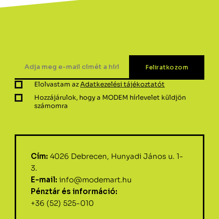
Elolvastam az
Adatkezelési tájékoztatót
Hozzájárulok, hogy a MODEM hírlevelet küldjön
számomra
Cím:
4026 Debrecen, Hunyadi János u. 1-
3.
E-mail:
info@modemart.hu
Pénztár és információ:
+36 (52) 525-010