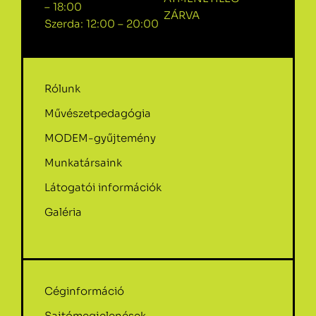
– 18:00
ZÁRVA
Szerda: 12:00 – 20:00
Rólunk
Művészetpedagógia
MODEM-gyűjtemény
Munkatársaink
Látogatói információk
Galéria
Céginformáció
Sajtómegjelenések