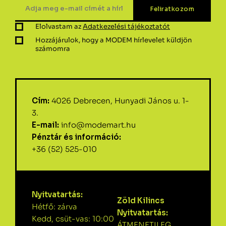
Elolvastam az
Adatkezelési tájékoztatót
Hozzájárulok, hogy a MODEM hírlevelet küldjön
számomra
Cím:
4026 Debrecen, Hunyadi János u. 1-
3.
E-mail:
info@modemart.hu
Pénztár és információ:
+36 (52) 525-010
Nyitvatartás:
Zöld Kilincs
Hétfő: zárva
Nyitvatartás:
Kedd, csüt-vas: 10:00
ÁTMENETILEG