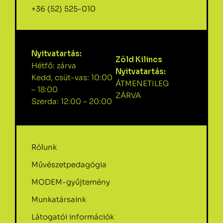
+36 (52) 525-010
Nyitvatartás:
Zöld Kilincs
Hétfő: zárva
Nyitvatartás:
Kedd, csüt-vas: 10:00
ÁTMENETILEG
– 18:00
ZÁRVA
Szerda: 12:00 – 20:00
Rólunk
Művészetpedagógia
MODEM-gyűjtemény
Munkatársaink
Látogatói információk