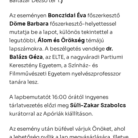
Baltazár Dezső tér 1.
)
Az eseményen
Bonczidai Éva
főszerkesztő
Döme Barbara
főszerkesztő-helyettessel
mutatja be a lapot, különös tekintettel a
legutóbbi,
Álom és Örökség
témájú
lapszámokra. A beszélgetés vendége
dr.
Balázs Géza
, az ELTE, a nagyváradi Partiumi
Keresztény Egyetem, a Színház- és
Filmművészeti Egyetem nyelvészprofesszor
tanára lesz.
A lapbemutatót 16:00 órától ingyenes
tárlatvezetés előzi meg
Süli-Zakar Szabolcs
kurátorral az Apóriák kiállításon.
Az esemény után büfével várjuk Önöket, ahol
a lehetőség nyílik a lap megvásárlására, illetve