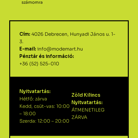
számomra
Cím:
4026 Debrecen, Hunyadi János u. 1-
3.
E-mail:
info@modemart.hu
Pénztár és információ:
+36 (52) 525-010
Nyitvatartás:
Zöld Kilincs
Hétfő: zárva
Nyitvatartás:
Kedd, csüt-vas: 10:00
ÁTMENETILEG
– 18:00
ZÁRVA
Szerda: 12:00 – 20:00