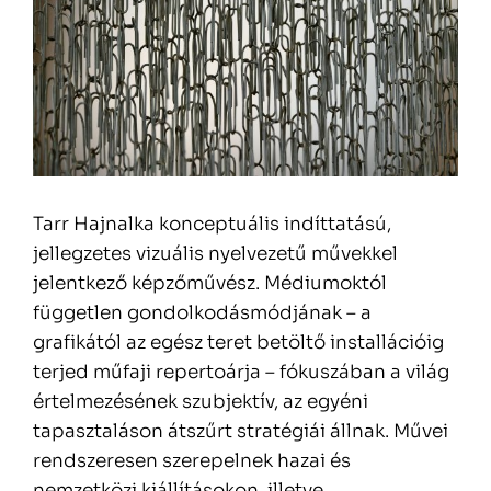
Tarr Hajnalka konceptuális indíttatású,
jellegzetes vizuális nyelvezetű művekkel
jelentkező képzőművész. Médiumoktól
független gondolkodásmódjának – a
grafikától az egész teret betöltő installációig
terjed műfaji repertoárja – fókuszában a világ
értelmezésének szubjektív, az egyéni
tapasztaláson átszűrt stratégiái állnak. Művei
rendszeresen szerepelnek hazai és
nemzetközi kiállításokon, illetve