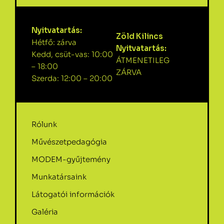
Nyitvatartás:
Zöld Kilincs
Hétfő: zárva
Nyitvatartás:
Kedd, csüt-vas: 10:00
ÁTMENETILEG
– 18:00
ZÁRVA
Szerda: 12:00 – 20:00
Rólunk
Művészetpedagógia
MODEM-gyűjtemény
Munkatársaink
Látogatói információk
Galéria