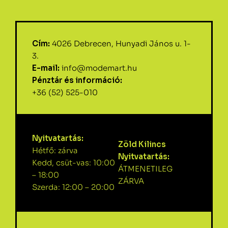
Cím:
4026 Debrecen, Hunyadi János u. 1-
3.
E-mail:
info@modemart.hu
Pénztár és információ:
+36 (52) 525-010
Nyitvatartás:
Zöld Kilincs
Hétfő: zárva
Nyitvatartás:
Kedd, csüt-vas: 10:00
ÁTMENETILEG
– 18:00
ZÁRVA
Szerda: 12:00 – 20:00