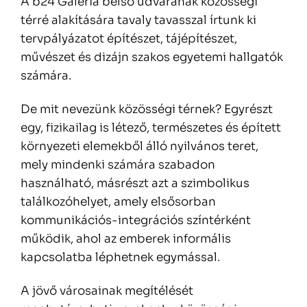
A b24 Galéria belső udvarának közösségi
térré alakítására tavaly tavasszal írtunk ki
tervpályázatot építészet, tájépítészet,
művészet és dizájn szakos egyetemi hallgatók
számára.
De mit nevezünk közösségi térnek? Egyrészt
egy, fizikailag is létező, természetes és épített
környezeti elemekből álló nyilvános teret,
mely mindenki számára szabadon
használható, másrészt azt a szimbolikus
találkozóhelyet, amely elsősorban
kommunikációs-integrációs színtérként
működik, ahol az emberek informális
kapcsolatba léphetnek egymással.
A jövő városainak megítélését