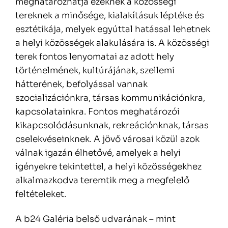
meghatározhatja ezeknek a közösségi
tereknek a minősége, kialakításuk léptéke és
esztétikája, melyek egyúttal hatással lehetnek
a helyi közösségek alakulására is. A közösségi
terek fontos lenyomatai az adott hely
történelmének, kultúrájának, szellemi
hátterének, befolyással vannak
szocializációnkra, társas kommunikációnkra,
kapcsolatainkra. Fontos meghatározói
kikapcsolódásunknak, rekreációnknak, társas
cselekvéseinknek. A jövő városai közül azok
válnak igazán élhetővé, amelyek a helyi
igényekre tekintettel, a helyi közösségekhez
alkalmazkodva teremtik meg a megfelelő
feltételeket.
A b24 Galéria belső udvarának – mint