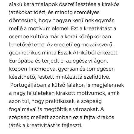
alakú kerámialapok összeillesztése a kirakós
játékokat idézi, és mindig személyes
döntésünk, hogy hogyan kerülnek egymás
mellé a motívum elemei. Ezt a kreativitást a
csempe kultúra már a korai középkorban
lehetővé tette. Az eredetileg mozaikszerű,
geometrikus minta Észak Afrikából érkezett
Európába és terjedt el az egész világon,
közben finomodva, gyorsan és tömegesen
készíthető, festett mintázattá szelídülve.
Portugáliában a külső falakon is megjelennek
a nagy felületeken kirakott motívumok, amik
azon túl, hogy praktikusak, a szépség
fogalmával is megtöltik a városokat. A
szépség mellett azonban ez a fajta kirakós
játék a kreativitást is fejleszti.