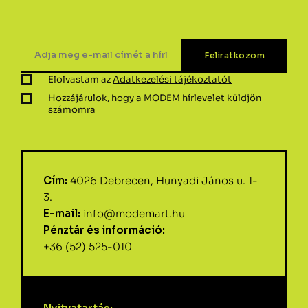
Elolvastam az
Adatkezelési tájékoztatót
Hozzájárulok, hogy a MODEM hírlevelet küldjön
számomra
Cím:
4026 Debrecen, Hunyadi János u. 1-
3.
E-mail:
info@modemart.hu
Pénztár és információ:
+36 (52) 525-010