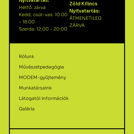
Nyitvatartás:
Zöld Kilincs
Hétfő: zárva
Nyitvatartás:
Kedd, csüt-vas: 10:00
ÁTMENETILEG
– 18:00
ZÁRVA
Szerda: 12:00 – 20:00
Rólunk
Művészetpedagógia
MODEM-gyűjtemény
Munkatársaink
Látogatói információk
Galéria