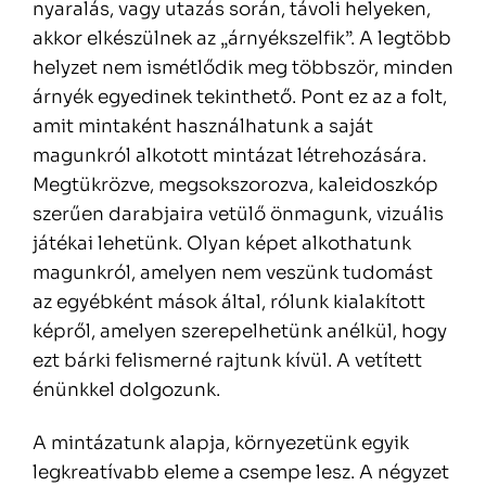
nyaralás, vagy utazás során, távoli helyeken,
akkor elkészülnek az „árnyékszelfik”. A legtöbb
helyzet nem ismétlődik meg többször, minden
árnyék egyedinek tekinthető. Pont ez az a folt,
amit mintaként használhatunk a saját
magunkról alkotott mintázat létrehozására.
Megtükrözve, megsokszorozva, kaleidoszkóp
szerűen darabjaira vetülő önmagunk, vizuális
játékai lehetünk. Olyan képet alkothatunk
magunkról, amelyen nem veszünk tudomást
az egyébként mások által, rólunk kialakított
képről, amelyen szerepelhetünk anélkül, hogy
ezt bárki felismerné rajtunk kívül. A vetített
énünkkel dolgozunk.
A mintázatunk alapja, környezetünk egyik
legkreatívabb eleme a csempe lesz. A négyzet