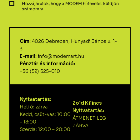
Hozzájárulok, hogy a MODEM hírlevelet küldjön
számomra
Cím:
4026 Debrecen, Hunyadi János u. 1-
3.
E-mail:
info@modemart.hu
Pénztár és információ:
+36 (52) 525-010
Nyitvatartás:
Zöld Kilincs
Hétfő: zárva
Nyitvatartás:
Kedd, csüt-vas: 10:00
ÁTMENETILEG
– 18:00
ZÁRVA
Szerda: 12:00 – 20:00