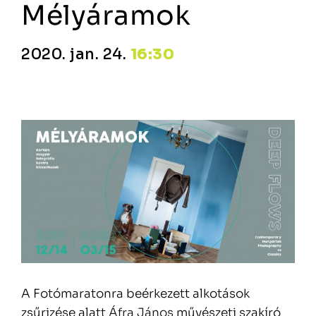
Mélyáramok
2020. jan. 24.
16:30
A Fotómaratonra beérkezett alkotások
zsűrizése alatt
Áfra János
művészeti szakíró