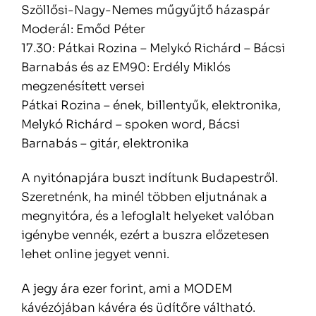
Szöllősi-Nagy-Nemes műgyűjtő házaspár
Moderál: Emőd Péter
17.30: Pátkai Rozina – Melykó Richárd – Bácsi
Barnabás és az EM90: Erdély Miklós
megzenésített versei
Pátkai Rozina – ének, billentyűk, elektronika,
Melykó Richárd – spoken word, Bácsi
Barnabás – gitár, elektronika
A nyitónapjára buszt indítunk Budapestről.
Szeretnénk, ha minél többen eljutnának a
megnyitóra, és a lefoglalt helyeket valóban
igénybe vennék, ezért a buszra előzetesen
lehet online jegyet venni.
A jegy ára ezer forint, ami a MODEM
kávézójában kávéra és üdítőre váltható.