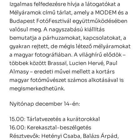
Izgalmas felfedezésre hívja a látogatókat a
Mélyáramok című tárlat, amely a MODEM és a
Budapest FotóFesztivál együttműködésében
valósul meg. A nagyszabású kiállítás
bemutatja a párhuzamokat, kapcsolatokat, a
gyakran rejtett, de mégis létező mélyáramokat
a magyar fotográfiában. A világhírű elődök –
többek között Brassaï, Lucien Hervé, Paul
Almasy – eredeti művei mellett a kortárs
magyar fotóművészet számos alkotásával is
megismerkedhetünk.
Nyitónap december 14-én:
15.00: Tárlatvezetés a kurátorokkal
16.00: Kerekasztal-beszélgetés
Résztvevők: Hetényi Csaba, Balázs Árpád,