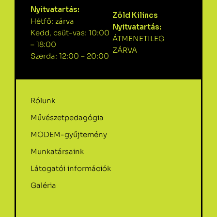
Nyitvatartás:
Zöld Kilincs
Hétfő: zárva
Nyitvatartás:
Kedd, csüt-vas: 10:00
ÁTMENETILEG
– 18:00
ZÁRVA
Szerda: 12:00 – 20:00
Rólunk
Művészetpedagógia
MODEM-gyűjtemény
Munkatársaink
Látogatói információk
Galéria