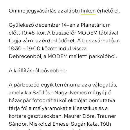
Online jegyvásárlás az alábbi
linken
érhető el.
Gyülekező december 14-én a Planetárium
előtt 10:45-kor. A buszsofőr MODEM táblával
fogja várni az érdeklődőket. A busz várhatóan
18:30 – 19:00 között indul vissza
Debrecenből, a MODEM melletti parkolóból.
A kiállításról bővebben:
A párbeszéd egyik terrénuma az a válogatás,
amelyik a Szöllősi-Nagy–Nemes műgyűjtő
házaspár fotográfiai kollekcióját bemutatva
tárja föl a mélyáramokat a klasszikus és a
kortárs gesztusokban. Maurer Dóra, Trauner
Sándor, Miskolczi Emese, Sugár Kata, Tóth