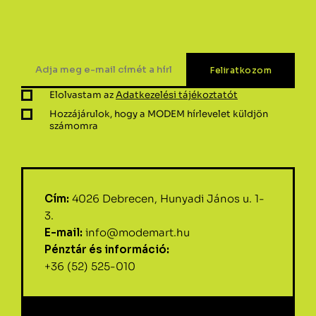
Elolvastam az
Adatkezelési tájékoztatót
Hozzájárulok, hogy a MODEM hírlevelet küldjön
számomra
Cím:
4026 Debrecen, Hunyadi János u. 1-
3.
E-mail:
info@modemart.hu
Pénztár és információ:
+36 (52) 525-010