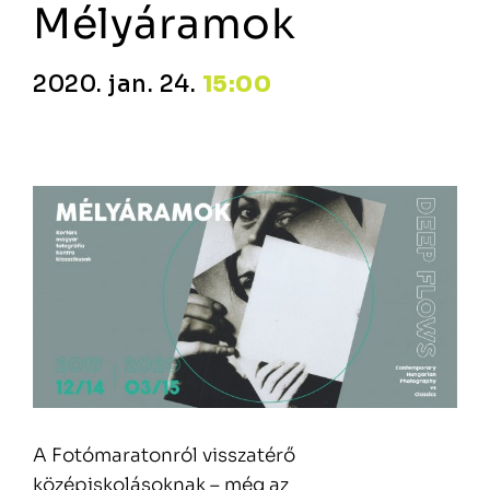
Mélyáramok
2020. jan. 24.
15:00
A Fotómaratonról visszatérő
középiskolásoknak – még az