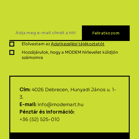
Elolvastam az
Adatkezelési tájékoztatót
Hozzájárulok, hogy a MODEM hírlevelet küldjön
számomra
Cím:
4026 Debrecen, Hunyadi János u. 1-
3.
E-mail:
info@modemart.hu
Pénztár és információ:
+36 (52) 525-010