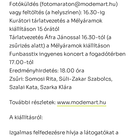
Fotóküldés (fotomaraton@modemart.hu)
vagy feltöltés (a helyszínen): 16.30-ig
Kurátori tárlatvezetés a Mélyáramok
kiállításon 15 órától
Tárlatvezetés Áfra Jánossal 16.30-tól (a
zsűrizés alatt) a Mélyáramok kiállításon
Funbasstix ingyenes koncert a fogadótérben
17.00-tól
Eredményhirdetés: 18.00 óra
Zsűri: Somosi Rita, Süli-Zakar Szabolcs,
Szalai Kata, Szarka Klára
További részletek:
www.modemart.hu
A kiállításról:
Izgalmas felfedezésre hívja a látogatókat a