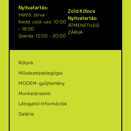
Nyitvatartás:
Zöld Kilincs
Hétfő: zárva
Nyitvatartás:
Kedd, csüt-vas: 10:00
ÁTMENETILEG
– 18:00
ZÁRVA
Szerda: 12:00 – 20:00
Rólunk
Művészetpedagógia
MODEM-gyűjtemény
Munkatársaink
Látogatói információk
Galéria