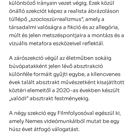
különböző irányain vezet végig. Ezek közül
önálló szekciót képez a realista ábrázoláson
túllépő „szocioszürrealizmus”, amely a
társadalmi valóságra a fikció és az allegória,
múlt és jelen metszéspontjaira a montázs és a
vizuális metafora eszközeivel reflektál.
A zárószekció végül az életműben sokáig
búvópatakként jelen lévő absztrakció
különféle formáit gyűjti egybe, a kilencvenes
évek talált absztrakt művészetként kisajátított
köztéri elemeitől a 2020-as években készült
„valódi” absztrakt festményekig.
A négy szekció egy Filmfolyosóval egészül ki,
amely Nemes videómunkáiból mutat be egy
húsz évet átfogó válogatást.