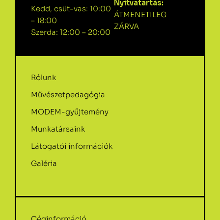
Nyitvatartás:
Kedd, csüt-vas: 10:00
ÁTMENETILEG
– 18:00
ZÁRVA
Szerda: 12:00 – 20:00
Rólunk
Művészetpedagógia
MODEM-gyűjtemény
Munkatársaink
Látogatói információk
Galéria
Céginformáció