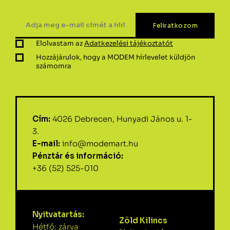
Elolvastam az
Adatkezelési tájékoztatót
Hozzájárulok, hogy a MODEM hírlevelet küldjön
számomra
Cím:
4026 Debrecen, Hunyadi János u. 1-
3.
E-mail:
info@modemart.hu
Pénztár és információ:
+36 (52) 525-010
Nyitvatartás:
Zöld Kilincs
Hétfő: zárva