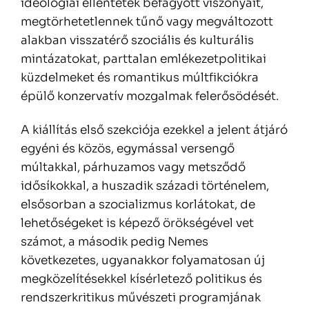
ideológiai ellentétek befagyott viszonyait,
megtörhetetlennek tűnő vagy megváltozott
alakban visszatérő szociális és kulturális
mintázatokat, parttalan emlékezetpolitikai
küzdelmeket és romantikus múltfikciókra
épülő konzervatív mozgalmak felerősödését.
A kiállítás első szekciója ezekkel a jelent átjáró
egyéni és közös, egymással versengő
múltakkal, párhuzamos vagy metsződő
idősíkokkal, a huszadik századi történelem,
elsősorban a szocializmus korlátokat, de
lehetőségeket is képező örökségével vet
számot, a második pedig Nemes
következetes, ugyanakkor folyamatosan új
megközelítésekkel kísérletező politikus és
rendszerkritikus művészeti programjának