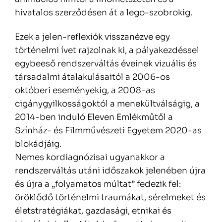
hivatalos szerződésen át a lego-szobrokig.
Ezek a jelen-reflexiók visszanézve egy
történelmi ívet rajzolnak ki, a pályakezdéssel
egybeeső rendszerváltás éveinek vizuális és
társadalmi átalakulásaitól a 2006-os
októberi eseményekig, a 2008-as
cigánygyilkosságoktól a menekültválságig, a
2014-ben induló Eleven Emlékműtől a
Színház- és Filmművészeti Egyetem 2020-as
blokádjáig.
Nemes kordiagnózisai ugyanakkor a
rendszerváltás utáni időszakok jelenében újra
és újra a „folyamatos múltat” fedezik fel:
öröklődő történelmi traumákat, sérelmeket és
életstratégiákat, gazdasági, etnikai és