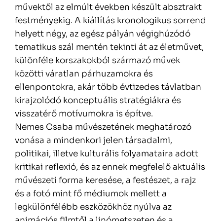
művektől az elmúlt években készült absztrakt
festményekig. A kiállítás kronologikus sorrend
helyett négy, az egész pályán végighúzódó
tematikus szál mentén tekinti át az életművet,
különféle korszakokból származó művek
közötti váratlan párhuzamokra és
ellenpontokra, akár több évtizedes távlatban
kirajzolódó konceptuális stratégiákra és
visszatérő motívumokra is építve.
Nemes Csaba művészetének meghatározó
vonása a mindenkori jelen társadalmi,
politikai, illetve kulturális folyamataira adott
kritikai reflexió, és az ennek megfelelő aktuális
művészeti forma keresése, a festészet, a rajz
és a fotó mint fő médiumok mellett a
legkülönfélébb eszközökhöz nyúlva az
animációs filmtől a linómetszeten és a