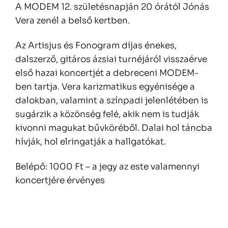
A MODEM 12. születésnapján 20 órától Jónás
Vera zenél a belső kertben.
Az Artisjus és Fonogram díjas énekes,
dalszerző, gitáros ázsiai turnéjáról visszaérve
első hazai koncertjét a debreceni MODEM-
ben tartja. Vera karizmatikus egyénisége a
dalokban, valamint a színpadi jelenlétében is
sugárzik a közönség felé, akik nem is tudják
kivonni magukat bűvköréből. Dalai hol táncba
hívják, hol elringatják a hallgatókat.
Belépő: 1000 Ft – a jegy az este valamennyi
koncertjére érvényes