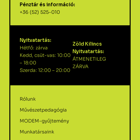
Pénztár és információ:
+36 (52) 525-010
Nyitvatartás:
Zöld Kilincs
Hétfő: zárva
Nyitvatartás:
Kedd, csüt-vas: 10:00
ÁTMENETILEG
– 18:00
ZÁRVA
Szerda: 12:00 – 20:00
Rólunk
Művészetpedagógia
MODEM-gyűjtemény
Munkatársaink