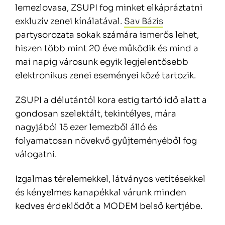
lemezlovasa, ZSUPI fog minket elkápráztatni
exkluzív zenei kínálatával.
Sav Bázis
partysorozata sokak számára ismerős lehet,
hiszen több mint 20 éve működik és mind a
mai napig városunk egyik legjelentősebb
elektronikus zenei eseményei közé tartozik.
ZSUPI a délutántól kora estig tartó idő alatt a
gondosan szelektált, tekintélyes, mára
nagyjából 15 ezer lemezből álló és
folyamatosan növekvő gyűjteményéből fog
válogatni.
Izgalmas térelemekkel, látványos vetítésekkel
és kényelmes kanapékkal várunk minden
kedves érdeklődőt a MODEM belső kertjébe.