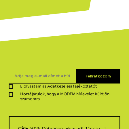
Elolvastam az
Adatkezelési tájékoztatót
Hozzájárulok, hogy a MODEM hírlevelet küldjön
számomra
Cím:
4026 Debrecen, Hunyadi János u. 1-