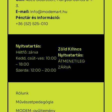
3.
E-mail:
info@modemart.hu
Pénztár és információ:
+36 (52) 525-010
Nyitvatartás:
Zöld Kilincs
Hétfő: zárva
Nyitvatartás:
Kedd, csüt-vas: 10:00
ÁTMENETILEG
– 18:00
ZÁRVA
Szerda: 12:00 – 20:00
Rólunk
Művészetpedagógia
MODEM-gyűjtemény