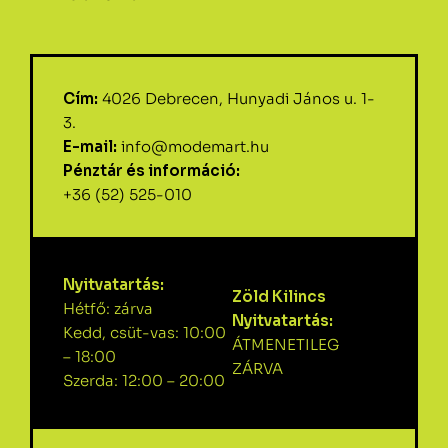
Cím:
4026 Debrecen, Hunyadi János u. 1-
3.
E-mail:
info@modemart.hu
Pénztár és információ:
+36 (52) 525-010
Nyitvatartás:
Zöld Kilincs
Hétfő: zárva
Nyitvatartás:
Kedd, csüt-vas: 10:00
ÁTMENETILEG
– 18:00
ZÁRVA
Szerda: 12:00 – 20:00