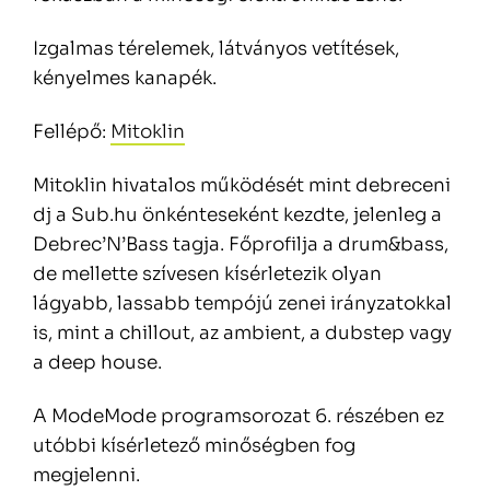
Izgalmas térelemek, látványos vetítések,
kényelmes kanapék.
Fellépő:
Mitoklin
Mitoklin hivatalos működését mint debreceni
dj a Sub.hu önkénteseként kezdte, jelenleg a
Debrec’N’Bass tagja. Főprofilja a drum&bass,
de mellette szívesen kísérletezik olyan
lágyabb, lassabb tempójú zenei irányzatokkal
is, mint a chillout, az ambient, a dubstep vagy
a deep house.
A ModeMode programsorozat 6. részében ez
utóbbi kísérletező minőségben fog
megjelenni.