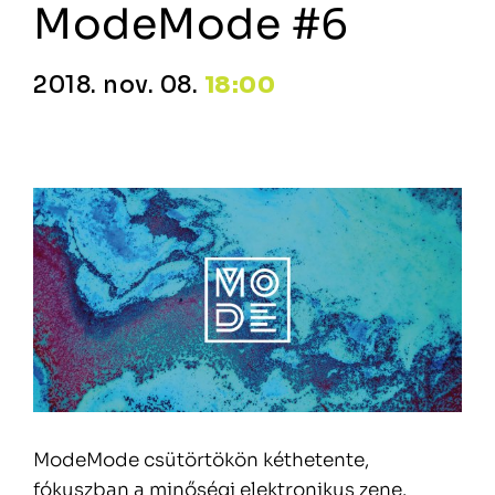
ModeMode #6
2018. nov. 08.
18:00
ModeMode csütörtökön kéthetente,
fókuszban a minőségi elektronikus zene.