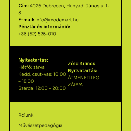
Cím:
4026 Debrecen, Hunyadi János u. 1-
3.
E-mail:
info@modemart.hu
Pénztár és információ:
+36 (52) 525-010
Nyitvatartás:
Zöld Kilincs
Hétfő: zárva
Nyitvatartás:
Kedd, csüt-vas: 10:00
ÁTMENETILEG
– 18:00
ZÁRVA
Szerda: 12:00 – 20:00
Rólunk
Művészetpedagógia