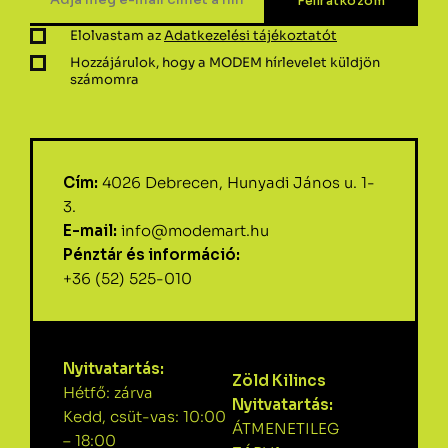
Elolvastam az
Adatkezelési tájékoztatót
Hozzájárulok, hogy a MODEM hírlevelet küldjön
számomra
Cím:
4026 Debrecen, Hunyadi János u. 1-
3.
E-mail:
info@modemart.hu
Pénztár és információ:
+36 (52) 525-010
Nyitvatartás:
Zöld Kilincs
Hétfő: zárva
Nyitvatartás:
Kedd, csüt-vas: 10:00
ÁTMENETILEG
– 18:00