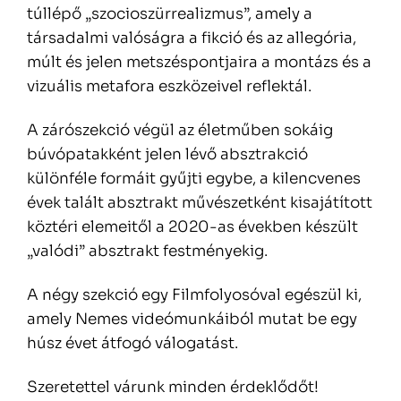
túllépő „szocioszürrealizmus”, amely a
társadalmi valóságra a fikció és az allegória,
múlt és jelen metszéspontjaira a montázs és a
vizuális metafora eszközeivel reflektál.
A zárószekció végül az életműben sokáig
búvópatakként jelen lévő absztrakció
különféle formáit gyűjti egybe, a kilencvenes
évek talált absztrakt művészetként kisajátított
köztéri elemeitől a 2020-as években készült
„valódi” absztrakt festményekig.
A négy szekció egy Filmfolyosóval egészül ki,
amely Nemes videómunkáiból mutat be egy
húsz évet átfogó válogatást.
Szeretettel várunk minden érdeklődőt!