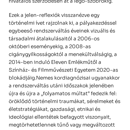
hivatalos szerződésen át a lego-szobrokig.
Ezek a jelen-reflexiók visszanézve egy
történelmi ívet rajzolnak ki, a pályakezdéssel
egybeeső rendszerváltás éveinek vizuális és
társadalmi átalakulásaitól a 2006-os
októberi eseményekig, a 2008-as
cigánygyilkosságoktól a menekültválságig, a
2014-ben induló Eleven Emlékműtől a
Színház- és Filmművészeti Egyetem 2020-as
blokádjáig.Nemes kordiagnózisai ugyanakkor
a rendszerváltás utáni időszakok jelenében
újra és újra a „folyamatos múltat” fedezik fel:
öröklődő történelmi traumákat, sérelmeket és
életstratégiákat, gazdasági, etnikai és
ideológiai ellentétek befagyott viszonyait,
megtörhetetlennek tűnő vagy megváltozott