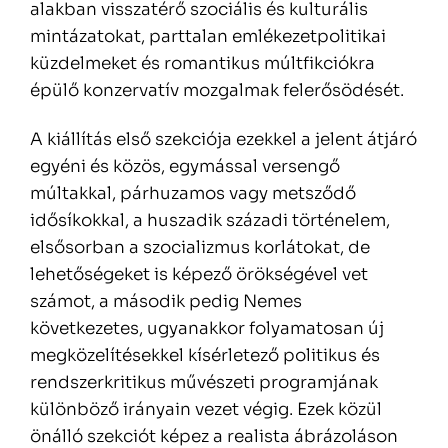
alakban visszatérő szociális és kulturális
mintázatokat, parttalan emlékezetpolitikai
küzdelmeket és romantikus múltfikciókra
épülő konzervatív mozgalmak felerősödését.
A kiállítás első szekciója ezekkel a jelent átjáró
egyéni és közös, egymással versengő
múltakkal, párhuzamos vagy metsződő
idősíkokkal, a huszadik századi történelem,
elsősorban a szocializmus korlátokat, de
lehetőségeket is képező örökségével vet
számot, a második pedig Nemes
következetes, ugyanakkor folyamatosan új
megközelítésekkel kísérletező politikus és
rendszerkritikus művészeti programjának
különböző irányain vezet végig. Ezek közül
önálló szekciót képez a realista ábrázoláson