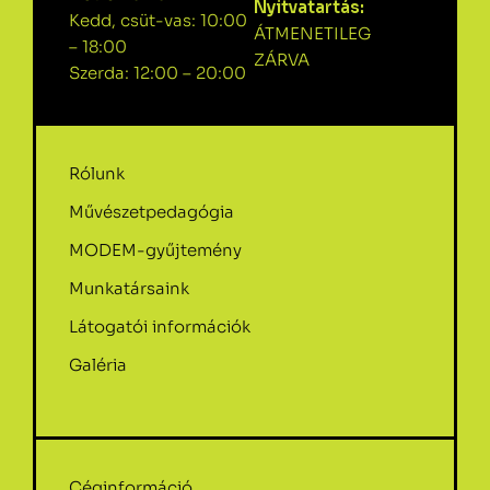
Nyitvatartás:
Kedd, csüt-vas: 10:00
ÁTMENETILEG
– 18:00
ZÁRVA
Szerda: 12:00 – 20:00
Rólunk
Művészetpedagógia
MODEM-gyűjtemény
Munkatársaink
Látogatói információk
Galéria
Céginformáció