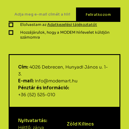
Elolvastam az
Adatkezelési tájékoztatót
Hozzájárulok, hogy a MODEM hírlevelet küldjön
számomra
Cím:
4026 Debrecen, Hunyadi János u. 1-
3.
E-mail:
info@modemart.hu
Pénztár és információ:
+36 (52) 525-010
Nyitvatartás:
Zöld Kilincs
Hétfő: zárva