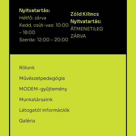
Nyitvatartás:
Zöld Kilincs
Hétfő: zárva
Nyitvatartás:
Kedd, csüt-vas: 10:00
ÁTMENETILEG
– 18:00
ZÁRVA
Szerda: 12:00 – 20:00
Rólunk
Művészetpedagógia
MODEM-gyűjtemény
Munkatársaink
Látogatói információk
Galéria