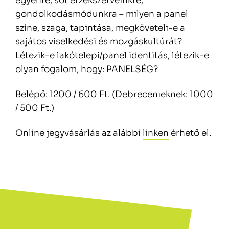
egyénre, sőt érzékszerveinkre,
gondolkodásmódunkra – milyen a panel
színe, szaga, tapintása, megköveteli-e a
sajátos viselkedési és mozgáskultúrát?
Létezik-e lakótelepi/panel identitás, létezik-e
olyan fogalom, hogy: PANELSÉG?
Belépő: 1200 / 600 Ft. (Debrecenieknek: 1000
/ 500 Ft.)
Online jegyvásárlás az alábbi
linken
érhető el.