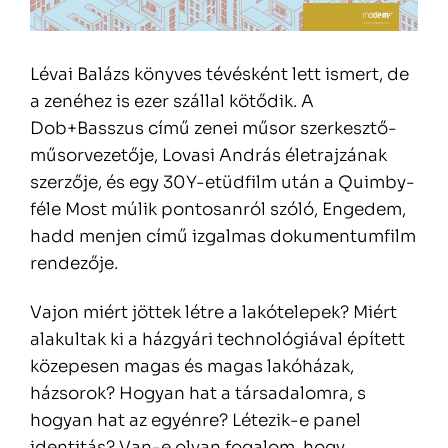
Lévai Balázs könyves tévésként lett ismert, de
a zenéhez is ezer szállal kötődik. A
Dob+Basszus című zenei műsor szerkesztő-
műsorvezetője, Lovasi András életrajzának
szerzője, és egy 30Y-etüdfilm után a Quimby-
féle Most múlik pontosanról szóló, Engedem,
hadd menjen című izgalmas dokumentumfilm
rendezője.
Vajon miért jöttek létre a lakótelepek? Miért
alakultak ki a házgyári technológiával épített
közepesen magas és magas lakóházak,
házsorok? Hogyan hat a társadalomra, s
hogyan hat az egyénre? Létezik-e panel
identitás? Van-e olyan fogalom, hogy