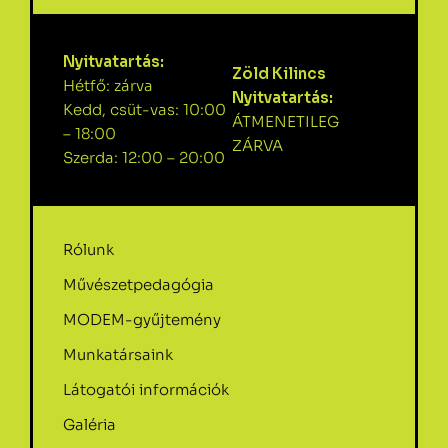
Nyitvatartás:
Zöld Kilincs
Hétfő: zárva
Nyitvatartás:
Kedd, csüt-vas: 10:00
ÁTMENETILEG
– 18:00
ZÁRVA
Szerda: 12:00 – 20:00
Rólunk
Művészetpedagógia
MODEM-gyűjtemény
Munkatársaink
Látogatói információk
Galéria