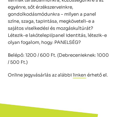
vannak társadalmunkra, közösségünkre s az
egyénre, sőt érzékszerveinkre,
gondolkodásmódunkra – milyen a panel
színe, szaga, tapintása, megköveteli-e a
sajátos viselkedési és mozgáskultúrát?
Létezik-e lakótelepi/panel identitás, létezik-e
olyan fogalom, hogy: PANELSÉG?
Belépő: 1200 / 600 Ft. (Debrecenieknek: 1000
/ 500 Ft.)
Online jegyvásárlás az alábbi
linken
érhető el.