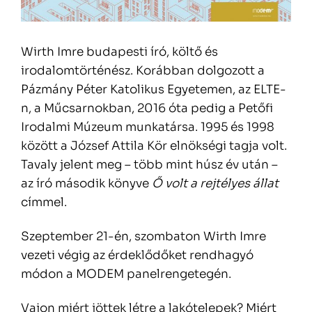
Wirth Imre budapesti író, költő és
irodalomtörténész. Korábban dolgozott a
Pázmány Péter Katolikus Egyetemen, az ELTE-
n, a Műcsarnokban, 2016 óta pedig a Petőfi
Irodalmi Múzeum munkatársa. 1995 és 1998
között a József Attila Kör elnökségi tagja volt.
Tavaly jelent meg – több mint húsz év után –
az író második könyve
Ő volt a rejtélyes állat
címmel.
Szeptember 21-én, szombaton Wirth Imre
vezeti végig az érdeklődőket rendhagyó
módon a MODEM panelrengetegén.
Vajon miért jöttek létre a lakótelepek? Miért