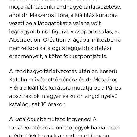
megakiállításunk rendhagyó
tárlatvezetése,
ahol dr. Mészáros Flóra, a kiállítás kurátora
vezeti be a látogatókat a valaha volt
legnagyobb nonfiguratív csoportosulás, az
Abstraction-Création világába, miközben a
nemzetközi katalógus legújabb kutatási
eredményeit, a kötet fókuszpontjait is.
A rendhagyó tárlatvezetés után dr. Keserü
Katalin művészettörténész és dr. Mészáros
Flóra a kiállítás kurátora mutatja be a Párizsi
absztraktok. magyar és külön angol nyelvű
katalógusát 16 órakor.
A katalógusbemutató ingyenes! A
tárlatvezetésre az online jegyek hamarosan
elérhetőek lesznek a modemart.jegy.hu