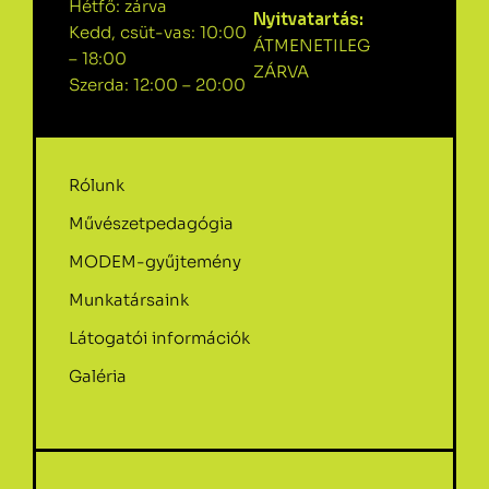
Hétfő: zárva
Nyitvatartás:
Kedd, csüt-vas: 10:00
ÁTMENETILEG
– 18:00
ZÁRVA
Szerda: 12:00 – 20:00
Rólunk
Művészetpedagógia
MODEM-gyűjtemény
Munkatársaink
Látogatói információk
Galéria