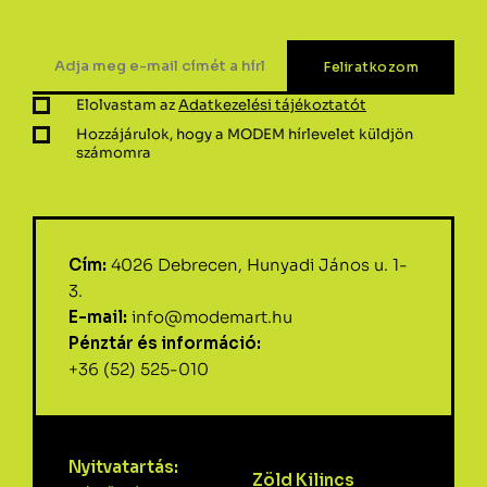
Elolvastam az
Adatkezelési tájékoztatót
Hozzájárulok, hogy a MODEM hírlevelet küldjön
számomra
Cím:
4026 Debrecen, Hunyadi János u. 1-
3.
E-mail:
info@modemart.hu
Pénztár és információ:
+36 (52) 525-010
Nyitvatartás:
Zöld Kilincs