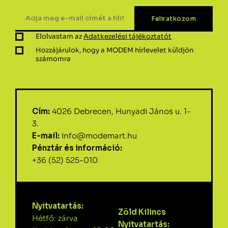
Elolvastam az
Adatkezelési tájékoztatót
Hozzájárulok, hogy a MODEM hírlevelet küldjön
számomra
Cím:
4026 Debrecen, Hunyadi János u. 1-
3.
E-mail:
info@modemart.hu
Pénztár és információ:
+36 (52) 525-010
Nyitvatartás:
Zöld Kilincs
Hétfő: zárva
Nyitvatartás: