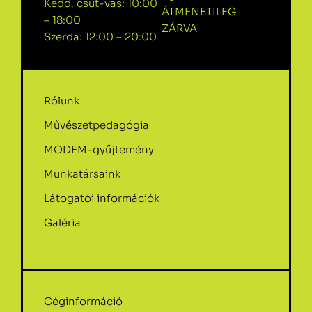
Kedd, csüt-vas: 10:00
ÁTMENETILEG
– 18:00
ZÁRVA
Szerda: 12:00 – 20:00
Rólunk
Művészetpedagógia
MODEM-gyűjtemény
Munkatársaink
Látogatói információk
Galéria
Céginformáció