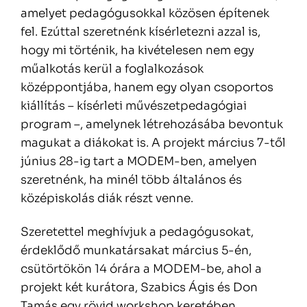
amelyet pedagógusokkal közösen építenek
fel. Ezúttal szeretnénk kísérletezni azzal is,
hogy mi történik, ha kivételesen nem egy
műalkotás kerül a foglalkozások
középpontjába, hanem egy olyan csoportos
kiállítás – kísérleti művészetpedagógiai
program –, amelynek létrehozásába bevontuk
magukat a diákokat is. A projekt március 7-től
június 28-ig tart a MODEM-ben, amelyen
szeretnénk, ha minél több általános és
középiskolás diák részt venne.
Szeretettel meghívjuk a pedagógusokat,
érdeklődő munkatársakat március 5-én,
csütörtökön 14 órára a MODEM-be, ahol a
projekt két kurátora, Szabics Ágis és Don
Tamás egy rövid workshop keretében