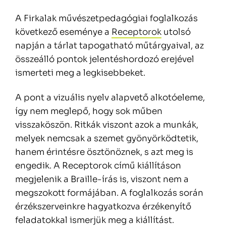
A Firkalak művészetpedagógiai foglalkozás
következő eseménye a
Receptorok
utolsó
napján a tárlat tapogatható műtárgyaival, az
összeálló pontok jelentéshordozó erejével
ismerteti meg a legkisebbeket.
A pont a vizuális nyelv alapvető alkotóeleme,
így nem meglepő, hogy sok műben
visszaköszön. Ritkák viszont azok a munkák,
melyek nemcsak a szemet gyönyörködtetik,
hanem érintésre ösztönöznek, s azt meg is
engedik. A Receptorok című kiállításon
megjelenik a Braille-írás is, viszont nem a
megszokott formájában. A foglalkozás során
érzékszerveinkre hagyatkozva érzékenyítő
feladatokkal ismerjük meg a kiállítást.