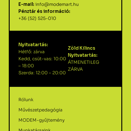
E-mail:
info@modemart.hu
Pénztár és információ:
+36 (52) 525-010
Nyitvatartás:
Zöld Kilincs
Hétfő: zárva
Nyitvatartás:
Kedd, csüt-vas: 10:00
ÁTMENETILEG
– 18:00
ZÁRVA
Szerda: 12:00 – 20:00
Rólunk
Művészetpedagógia
MODEM-gyűjtemény
Munkatársaink