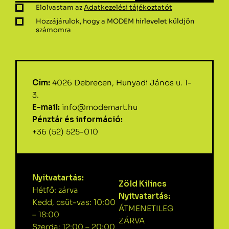
Elolvastam az
Adatkezelési tájékoztatót
Hozzájárulok, hogy a MODEM hírlevelet küldjön
számomra
Cím:
4026 Debrecen, Hunyadi János u. 1-
3.
E-mail:
info@modemart.hu
Pénztár és információ:
+36 (52) 525-010
Nyitvatartás:
Zöld Kilincs
Hétfő: zárva
Nyitvatartás:
Kedd, csüt-vas: 10:00
ÁTMENETILEG
– 18:00
ZÁRVA
Szerda: 12:00 – 20:00