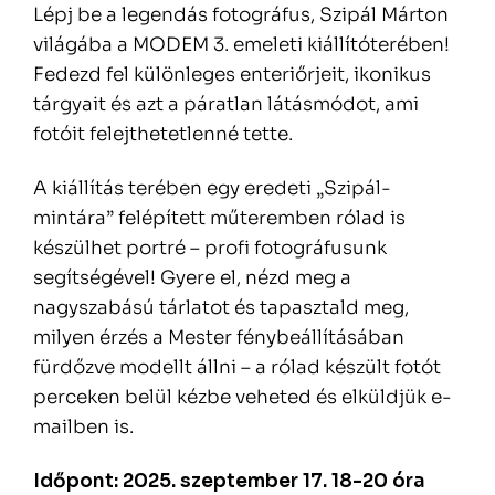
Lépj be a legendás fotográfus, Szipál Márton
világába a MODEM 3. emeleti kiállítóterében!
Fedezd fel különleges enteriőrjeit, ikonikus
tárgyait és azt a páratlan látásmódot, ami
fotóit felejthetetlenné tette.
A kiállítás terében egy eredeti „Szipál-
mintára” felépített műteremben rólad is
készülhet portré – profi fotográfusunk
segítségével! Gyere el, nézd meg a
nagyszabású tárlatot és tapasztald meg,
milyen érzés a Mester fénybeállításában
fürdőzve modellt állni – a rólad készült fotót
perceken belül kézbe veheted és elküldjük e-
mailben is.
Időpont: 2025. szeptember 17. 18-20 óra