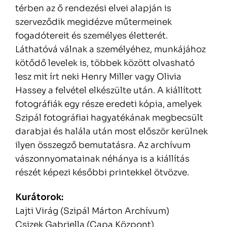
térben az ő rendezési elvei alapján is
szerveződik megidézve műtermeinek
fogadótereit és személyes életterét.
Láthatóvá válnak a személyéhez, munkájához
kötődő levelek is, többek között olvasható
lesz mit írt neki Henry Miller vagy Olivia
Hassey a felvétel elkészülte után. A kiállított
fotográfiák egy része eredeti kópia, amelyek
Szipál fotográfiai hagyatékának megbecsült
darabjai és halála után most először kerülnek
ilyen összegző bemutatásra. Az archívum
vászonnyomatainak néhánya is a kiállítás
részét képezi későbbi printekkel ötvözve.
Kurátorok:
Lajti Virág (Szipál Márton Archívum)
Csizek Gabriella (Capa Központ)