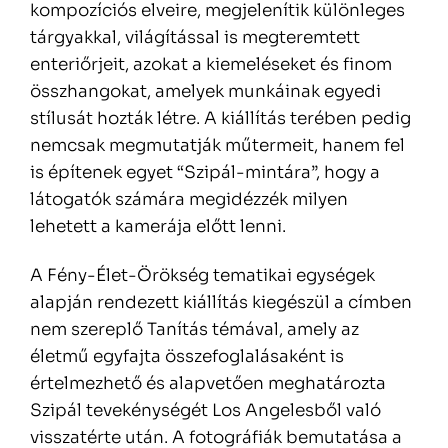
kompozíciós elveire, megjelenítik különleges
tárgyakkal, világítással is megteremtett
enteriőrjeit, azokat a kiemeléseket és finom
összhangokat, amelyek munkáinak egyedi
stílusát hozták létre. A kiállítás terében pedig
nemcsak megmutatják műtermeit, hanem fel
is építenek egyet “Szipál-mintára”, hogy a
látogatók számára megidézzék milyen
lehetett a kamerája előtt lenni.
A Fény-Élet-Örökség tematikai egységek
alapján rendezett kiállítás kiegészül a címben
nem szereplő Tanítás témával, amely az
életmű egyfajta összefoglalásaként is
értelmezhető és alapvetően meghatározta
Szipál tevekénységét Los Angelesből való
visszatérte után. A fotográfiák bemutatása a