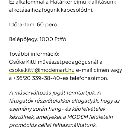
Ez alkalommal a Határkor című kiállításunk
alkotásaihoz fogunk kapcsolódni.
Időtartam: 60 perc
Belépőjegy: 1000 Ft/fő
További információ:
Csőke Kitti művészetpedagógusnál a
csoke.kitti@modemart.hu
e-mail címen vagy
a +36/20 339-38-40-es telefonszámon.
A műsorváltozás jogát fenntartjuk. A
látogatók részvételükkel elfogadják, hogy az
esemény során hang- és képfelvételek
készülnek, amelyeket a MODEM felületein
promóciós céllal felhasználhatunk.