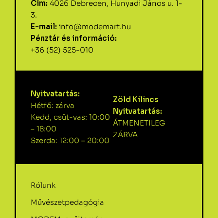
Cím:
4026 Debrecen, Hunyadi János u. 1-
3.
E-mail:
info@modemart.hu
Pénztár és információ:
+36 (52) 525-010
Nyitvatartás:
Zöld Kilincs
Hétfő: zárva
Nyitvatartás:
Kedd, csüt-vas: 10:00
ÁTMENETILEG
– 18:00
ZÁRVA
Szerda: 12:00 – 20:00
Rólunk
Művészetpedagógia