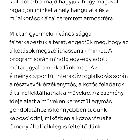
kiállítótérbe, majd hagyjuk, hogy magával
ragadjon minket a hely hangulata és a
műalkotások által teremtett atmoszféra.
Miután gyermeki kíváncsisággal
feltérképeztük a teret, engedjük meg, hogy az
alkotások megszólíthassanak minket. A
program során mindig egy-egy adott
műtárggyal ismerkedünk meg. Az
élményközpontú, interaktív foglalkozás során
a résztvevők érzékenyítős, alkotós feladatok
által reflektálhatnak a művekre. Az esemény
ideje alatt a műveken keresztül egymás
gondolatához is könnyebben tudunk
kapcsolódni, miközben a közös vizuális
élmény által lelkileg is feltöltődünk.