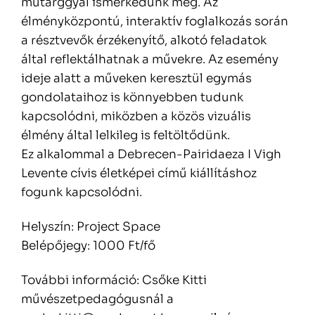
műtárggyal ismerkedünk meg. Az
élményközpontú, interaktív foglalkozás során
a résztvevők érzékenyítő, alkotó feladatok
által reflektálhatnak a művekre. Az esemény
ideje alatt a műveken keresztül egymás
gondolataihoz is könnyebben tudunk
kapcsolódni, miközben a közös vizuális
élmény által lelkileg is feltöltődünk.
Ez alkalommal a Debrecen-Pairidaeza I Vigh
Levente cívis életképei című kiállításhoz
fogunk kapcsolódni.
Helyszín: Project Space
Belépőjegy: 1000 Ft/fő
További információ: Csőke Kitti
művészetpedagógusnál a