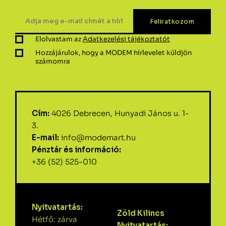
Elolvastam az
Adatkezelési tájékoztatót
Hozzájárulok, hogy a MODEM hírlevelet küldjön
számomra
Cím:
4026 Debrecen, Hunyadi János u. 1-
3.
E-mail:
info@modemart.hu
Pénztár és információ:
+36 (52) 525-010
Nyitvatartás:
Zöld Kilincs
Hétfő: zárva
Nyitvatartás: