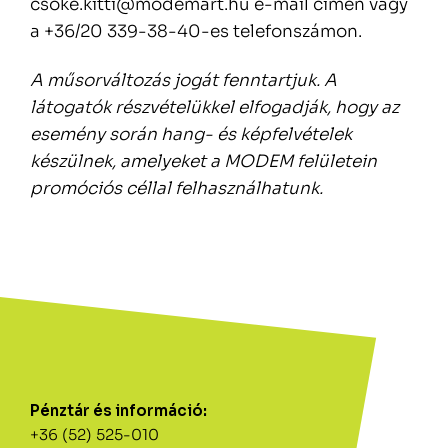
csoke.kitti@modemart.hu e-mail címen vagy
a +36/20 339-38-40-es telefonszámon.
A műsorváltozás jogát fenntartjuk. A
látogatók részvételükkel elfogadják, hogy az
esemény során hang- és képfelvételek
készülnek, amelyeket a MODEM felületein
promóciós céllal felhasználhatunk.
Pénztár és információ:
+36 (52) 525-010