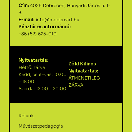
Cím:
4026 Debrecen, Hunyadi János u. 1-
3.
E-mail:
info@modemart.hu
Pénztár és információ:
+36 (52) 525-010
Nyitvatartás:
Zöld Kilincs
Hétfő: zárva
Nyitvatartás:
Kedd, csüt-vas: 10:00
ÁTMENETILEG
– 18:00
ZÁRVA
Szerda: 12:00 – 20:00
Rólunk
Művészetpedagógia