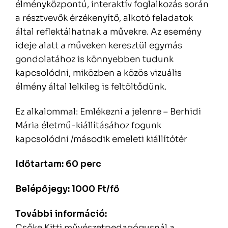
élményközpontú, interaktív foglalkozás során
a résztvevők érzékenyítő, alkotó feladatok
által reflektálhatnak a művekre. Az esemény
ideje alatt a műveken keresztül egymás
gondolatához is könnyebben tudunk
kapcsolódni, miközben a közös vizuális
élmény által lelkileg is feltöltődünk.
Ez alkalommal: Emlékezni a jelenre – Berhidi
Mária életmű-kiállításához fogunk
kapcsolódni /második emeleti kiállítótér
Időtartam: 60 perc
Belépőjegy: 1000 Ft/fő
További információ:
Csőke Kitti művészetpedagógusnál a