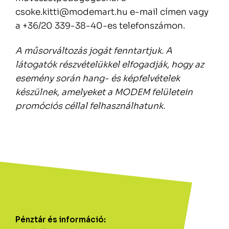
csoke.kitti@modemart.hu e-mail címen vagy
a +36/20 339-38-40-es telefonszámon.
A m
űsorv
áltozás jogát fenntartjuk. A
látogatók részvételükkel elfogadják, hogy az
esemény során hang- és képfelvételek
készülnek, amelyeket a MODEM felületein
promóciós céllal felhasználhatunk.
Pénztár és információ: