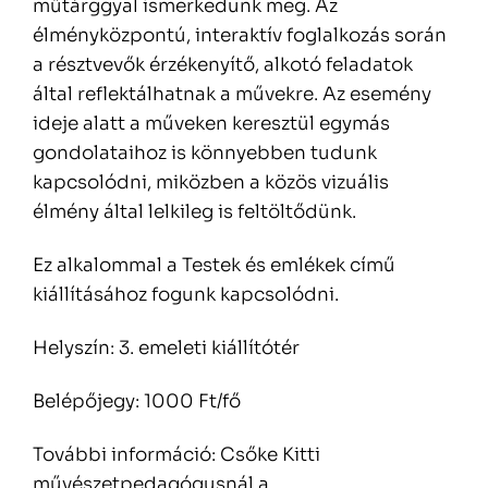
m
űt
árggyal ismerkedünk meg. Az
élményközpontú, interaktív foglalkozás során
a résztvev
ők
érzékenyít
ő, alkot
ó feladatok
által reflektálhatnak a m
űvekre. Az esem
ény
ideje alatt a m
űveken kereszt
ül egymás
gondolataihoz is könnyebben tudunk
kapcsolódni, miközben a közös vizuális
élmény által lelkileg is feltölt
őd
ünk.
Ez alkalommal a Testek és emlékek cím
ű
ki
állításához fogunk kapcsolódni.
Helyszín: 3. emeleti kiállítótér
Belép
őjegy: 1000 Ft/fő
Tov
ábbi információ: Cs
őke Kitti
műv
észetpedagógusnál a