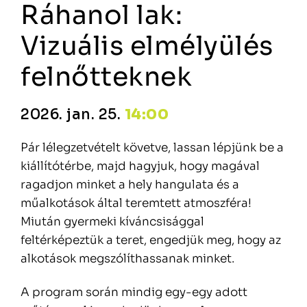
Ráhanol lak:
Vizuális elmélyülés
felnőtteknek
2026. jan. 25.
14:00
Pár lélegzetvételt követve, lassan lépjünk be a
kiállítótérbe, majd hagyjuk, hogy magával
ragadjon minket a hely hangulata és a
m
űalkot
ások által teremtett atmoszféra!
Miután gyermeki kíváncsisággal
feltérképeztük a teret, engedjük meg, hogy az
alkotások megszólíthassanak minket.
A program során mindig egy-egy adott