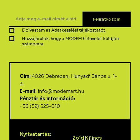
Elolvastam az
Adatkezelési tájékoztatót
Hozzájárulok, hogy a MODEM hírlevelet küldjön
számomra
Cím:
4026 Debrecen, Hunyadi János u. 1-
3.
E-mail:
info@modemart.hu
Pénztár és információ:
+36 (52) 525-010
Nyitvatartás:
Zöld Kilincs