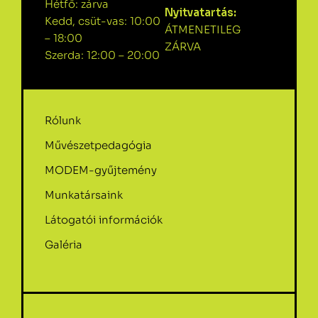
Hétfő: zárva
Nyitvatartás:
Kedd, csüt-vas: 10:00
ÁTMENETILEG
– 18:00
ZÁRVA
Szerda: 12:00 – 20:00
Rólunk
Művészetpedagógia
MODEM-gyűjtemény
Munkatársaink
Látogatói információk
Galéria