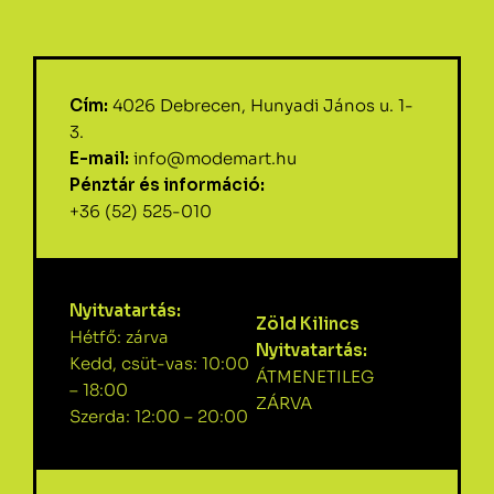
Cím:
4026 Debrecen, Hunyadi János u. 1-
3.
E-mail:
info@modemart.hu
Pénztár és információ:
+36 (52) 525-010
Nyitvatartás:
Zöld Kilincs
Hétfő: zárva
Nyitvatartás:
Kedd, csüt-vas: 10:00
ÁTMENETILEG
– 18:00
ZÁRVA
Szerda: 12:00 – 20:00