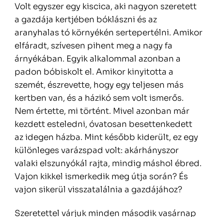
Volt egyszer egy kiscica, aki nagyon szeretett
a gazdája kertjében bóklászni és az
aranyhalas tó környékén sertepertélni. Amikor
elfáradt, szívesen pihent meg a nagy fa
árnyékában. Egyik alkalommal azonban a
padon bóbiskolt el. Amikor kinyitotta a
szemét, észrevette, hogy egy teljesen más
kertben van, és a házikó sem volt ismerős.
Nem értette, mi történt. Mivel azonban már
kezdett esteledni, óvatosan besettenkedett
az idegen házba. Mint később kiderült, ez egy
különleges varázspad volt: akárhányszor
valaki elszunyókál rajta, mindig máshol ébred.
Vajon kikkel ismerkedik meg útja során? És
vajon sikerül visszatalálnia a gazdájához?
Szeretettel várjuk minden második vasárnap