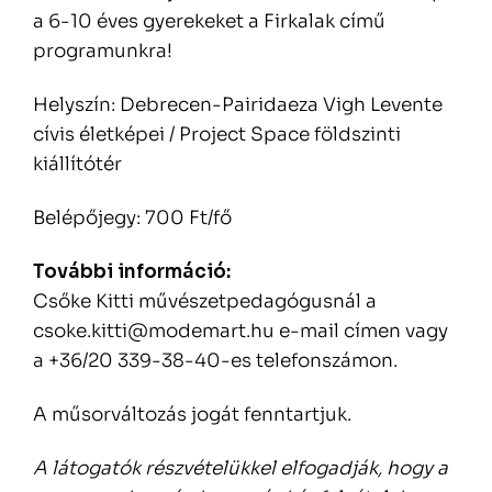
a 6-10 éves gyerekeket a Firkalak című
programunkra!
Helyszín: Debrecen-Pairidaeza Vigh Levente
cívis életképei / Project Space földszinti
kiállítótér
Belépőjegy: 700 Ft/fő
További információ:
Csőke Kitti művészetpedagógusnál a
csoke.kitti@modemart.hu e-mail címen vagy
a +36/20 339-38-40-es telefonszámon.
A műsorváltozás jogát fenntartjuk.
A látogatók részvételükkel elfogadják, hogy a