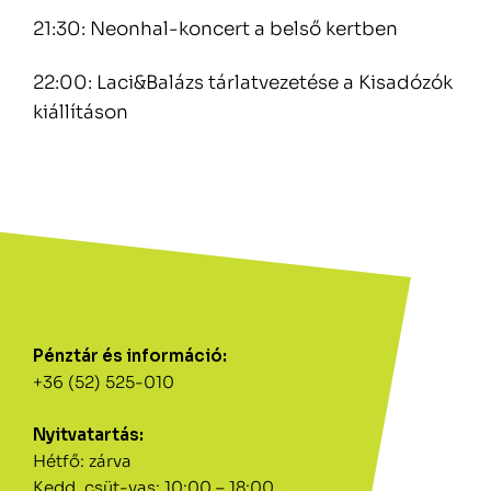
21:30: Neonhal-koncert a belső kertben
22:00: Laci&Balázs tárlatvezetése a Kisadózók
kiállításon
Pénztár és információ:
+36 (52) 525-010
Nyitvatartás:
Hétfő: zárva
Kedd, csüt-vas: 10:00 – 18:00