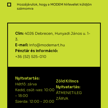
Hozzájárulok, hogy a MODEM hírlevelet küldjön
számomra
Cím:
4026 Debrecen, Hunyadi János u. 1-
3.
E-mail:
info@modemart.hu
Pénztár és információ:
+36 (52) 525-010
Nyitvatartás:
Zöld Kilincs
Hétfő: zárva
Nyitvatartás:
Kedd, csüt-vas: 10:00
ÁTMENETILEG
– 18:00
ZÁRVA
Szerda: 12:00 – 20:00