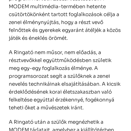
MODEM multimédia-termében hetente
csütörtökönként tartott foglalkozások célja a
zenei élménynyújtás, hogy a részt vevő
felnőttek és gyerekek egyaránt átéljék a közös
játék és éneklés örömét.
A Ringató nem műsor, nem előadás, a
résztvevőkkel együttműködésben születik
meg egy-egy foglalkozás élménye. A
programsorozat segít a szülőknek a zenei
nevelés technikáinak elsajátításában. A kicsik
érdeklődésének korai életszakaszban való
felkeltése egyúttal érzékennyé, fogékonnyá
teheti őket a művészetek iránt.
A Ringató után a szülők megnézhetik a
MODEM tárlatait, amelyhez a kiállítótérben