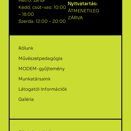
Hétfő: zárva
Nyitvatartás:
Kedd, csüt-vas: 10:00
ÁTMENETILEG
– 18:00
ZÁRVA
Szerda: 12:00 – 20:00
Rólunk
Művészetpedagógia
MODEM-gyűjtemény
Munkatársaink
Látogatói információk
Galéria