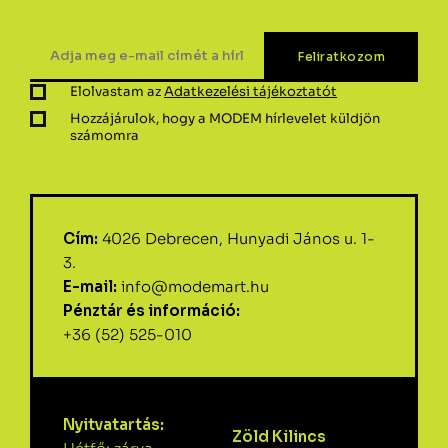
Elolvastam az
Adatkezelési tájékoztatót
Hozzájárulok, hogy a MODEM hírlevelet küldjön
számomra
Cím:
4026 Debrecen, Hunyadi János u. 1-
3.
E-mail:
info@modemart.hu
Pénztár és információ:
+36 (52) 525-010
Nyitvatartás:
Zöld Kilincs