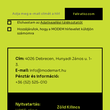
Elolvastam az
Adatkezelési tájékoztatót
Hozzájárulok, hogy a MODEM hírlevelet küldjön
számomra
Cím:
4026 Debrecen, Hunyadi János u. 1-
3.
E-mail:
info@modemart.hu
Pénztár és információ:
+36 (52) 525-010
Nyitvatartás:
Zöld Kilincs