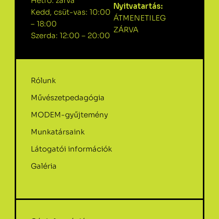
Hétfő: zárva
Nyitvatartás:
Kedd, csüt-vas: 10:00
ÁTMENETILEG
– 18:00
ZÁRVA
Szerda: 12:00 – 20:00
Rólunk
Művészetpedagógia
MODEM-gyűjtemény
Munkatársaink
Látogatói információk
Galéria