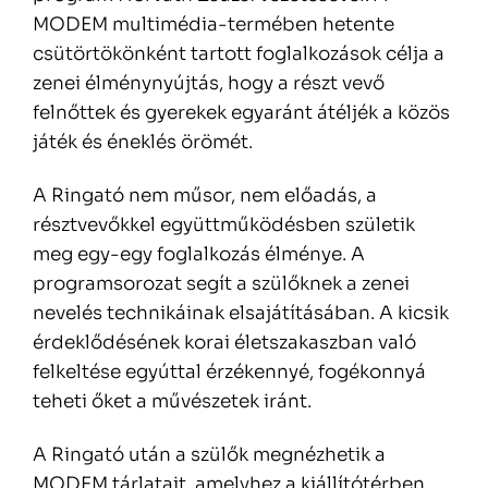
MODEM multimédia-termében hetente
csütörtökönként tartott foglalkozások célja a
zenei élménynyújtás, hogy a részt vevő
felnőttek és gyerekek egyaránt átéljék a közös
játék és éneklés örömét.
A Ringató nem műsor, nem előadás, a
résztvevőkkel együttműködésben születik
meg egy-egy foglalkozás élménye. A
programsorozat segít a szülőknek a zenei
nevelés technikáinak elsajátításában. A kicsik
érdeklődésének korai életszakaszban való
felkeltése egyúttal érzékennyé, fogékonnyá
teheti őket a művészetek iránt.
A Ringató után a szülők megnézhetik a
MODEM tárlatait, amelyhez a kiállítótérben