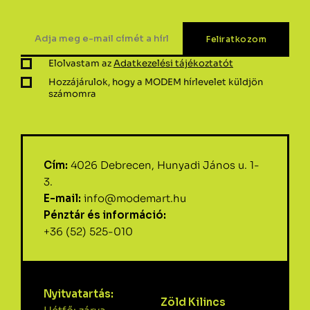
Elolvastam az
Adatkezelési tájékoztatót
Hozzájárulok, hogy a MODEM hírlevelet küldjön
számomra
Cím:
4026 Debrecen, Hunyadi János u. 1-
3.
E-mail:
info@modemart.hu
Pénztár és információ:
+36 (52) 525-010
Nyitvatartás:
Zöld Kilincs