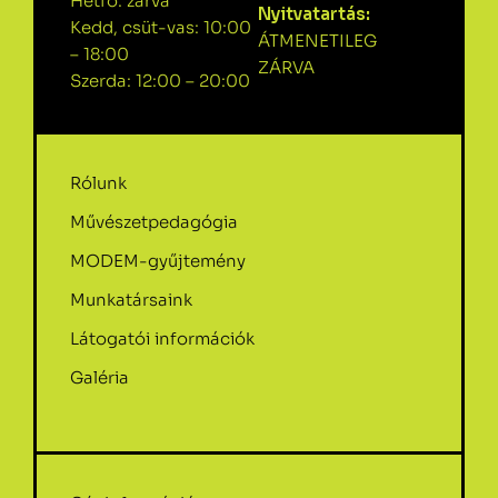
Hétfő: zárva
Nyitvatartás:
Kedd, csüt-vas: 10:00
ÁTMENETILEG
– 18:00
ZÁRVA
Szerda: 12:00 – 20:00
Rólunk
Művészetpedagógia
MODEM-gyűjtemény
Munkatársaink
Látogatói információk
Galéria