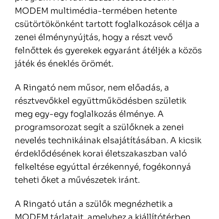
MODEM multimédia-termében hetente
csütörtökönként tartott foglalkozások célja a
zenei élménynyújtás, hogy a részt vevő
felnőttek és gyerekek egyaránt átéljék a közös
játék és éneklés örömét.
A Ringató nem műsor, nem előadás, a
résztvevőkkel együttműködésben születik
meg egy-egy foglalkozás élménye. A
programsorozat segít a szülőknek a zenei
nevelés technikáinak elsajátításában. A kicsik
érdeklődésének korai életszakaszban való
felkeltése egyúttal érzékennyé, fogékonnyá
teheti őket a művészetek iránt.
A Ringató után a szülők megnézhetik a
MODEM tárlatait, amelyhez a kiállítótérben