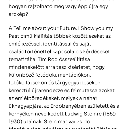
hogyan rajzolható meg vagy épp újra egy
arckép?
A Tell me about your Future, I Show you my
Past című kiállítás többek között ezeket az
emlékezéssel, identitással és saját
családtörténettel kapcsolatos kérdéseket
tematizálja. Tim Rod összeállítása
mindenekelőtt arra tesz kísérletet, hogy
különböző fotódokumentációkon,
fotókollázsokon és tárgyegyütteseken
keresztül újrarendezze és felmutassa azokat
az emléktöredékeket, melyek a néhai
üknagyapjára, az Erdőbényében született és a
környéken nevelkedett Ludwig Steinre (1859–
1930) utalnak. Stein magyar zsidó