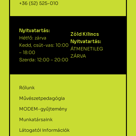
+36 (52) 525-010
Nyitvatartás:
Zöld Kilincs
Hétfő: zárva
Nyitvatartás:
Kedd, csüt-vas: 10:00
ÁTMENETILEG
– 18:00
ZÁRVA
Szerda: 12:00 – 20:00
Rólunk
Művészetpedagógia
MODEM-gyűjtemény
Munkatársaink
Látogatói információk