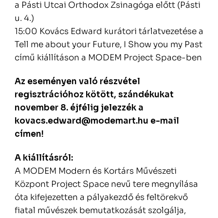
a Pásti Utcai Orthodox Zsinagóga előtt (Pásti
u. 4.)
15:00 Kovács Edward kurátori tárlatvezetése a
Tell me about your Future, I Show you my Past
című kiállításon a MODEM Project Space-ben
Az eseményen való részvétel
regisztrációhoz kötött, szándékukat
november 8. éjfélig jelezzék a
kovacs.edward@modemart.hu e-mail
címen!
A kiállításról:
A MODEM Modern és Kortárs Művészeti
Központ Project Space nevű tere megnyílása
óta kifejezetten a pályakezdő és feltörekvő
fiatal művészek bemutatkozását szolgálja,