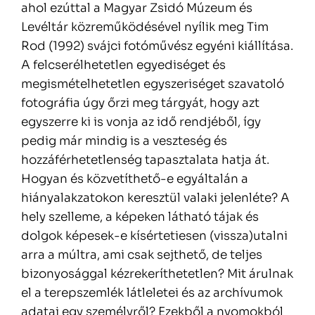
ahol ezúttal a Magyar Zsidó Múzeum és
Levéltár közreműködésével nyílik meg Tim
Rod (1992) svájci fotóművész egyéni kiállítása.
A felcserélhetetlen egyediséget és
megismételhetetlen egyszeriséget szavatoló
fotográfia úgy őrzi meg tárgyát, hogy azt
egyszerre ki is vonja az idő rendjéből, így
pedig már mindig is a veszteség és
hozzáférhetetlenség tapasztalata hatja át.
Hogyan és közvetíthető-e egyáltalán a
hiányalakzatokon keresztül valaki jelenléte? A
hely szelleme, a képeken látható tájak és
dolgok képesek-e kísértetiesen (vissza)utalni
arra a múltra, ami csak sejthető, de teljes
bizonyosággal kézrekeríthetetlen? Mit árulnak
el a terepszemlék látleletei és az archívumok
adatai egy személyről? Ezekből a nyomokból