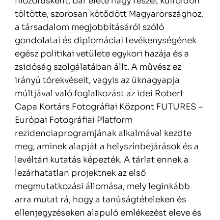
filozófusként, bár élete nagy részét külföldön
töltötte, szorosan kötődött Magyarországhoz,
a társadalom megjobbításáról szóló
gondolatai és diplomáciai tevékenységének
egész politikai vetülete egykori hazája és a
zsidóság szolgálatában állt. A művész ez
irányú törekvéseit, vagyis az üknagyapja
múltjával való foglalkozást az idei Robert
Capa Kortárs Fotográfiai Központ FUTURES –
Európai Fotográfiai Platform
rezidenciaprogramjának alkalmával kezdte
meg, aminek alapját a helyszínbejárások és a
levéltári kutatás képezték. A tárlat ennek a
lezárhatatlan projektnek az első
megmutatkozási állomása, mely leginkább
arra mutat rá, hogy a tanúságtételeken és
ellenjegyzéseken alapuló emlékezést eleve és