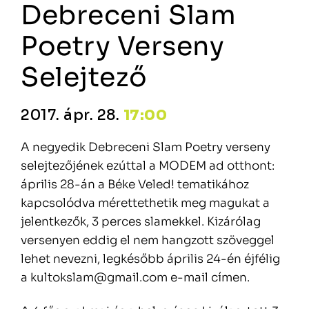
Debreceni Slam
Poetry Verseny
Selejtező
2017. ápr. 28.
17:00
A negyedik Debreceni Slam Poetry verseny
selejtezőjének ezúttal a MODEM ad otthont:
április 28-án a Béke Veled! tematikához
kapcsolódva mérettethetik meg magukat a
jelentkezők, 3 perces slamekkel. Kizárólag
versenyen eddig el nem hangzott szöveggel
lehet nevezni, legkésőbb április 24-én éjfélig
a kultokslam@gmail.com e-mail címen.