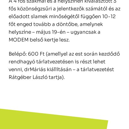
A 4 fős szakmai és a helyszínen kiválasztott 3
fős közönségzsűri a jelentkezők számától és az
előadott slamek minőségétől függően 10-12
főt enged tovább a döntőbe, amelynek
helyszíne – május 19-én – ugyancsak a
MODEM belső kertje lesz.
Belépő: 600 Ft (amellyel az est során kezdődő
rendhagyó tárlatvezetésen is részt lehet
venni, drMáriás kiállításán – a tárlatvezetést
Rátgéber László tartja).