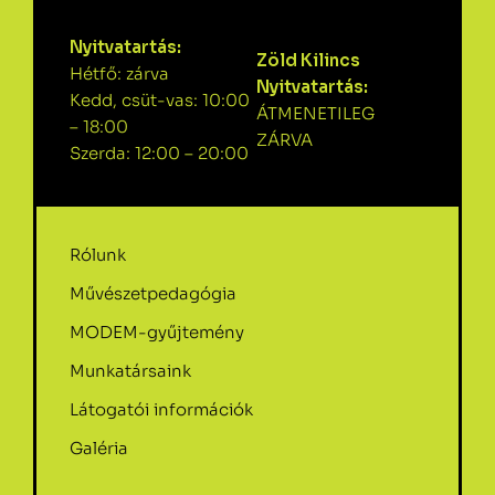
Nyitvatartás:
Zöld Kilincs
Hétfő: zárva
Nyitvatartás:
Kedd, csüt-vas: 10:00
ÁTMENETILEG
– 18:00
ZÁRVA
Szerda: 12:00 – 20:00
Rólunk
Művészetpedagógia
MODEM-gyűjtemény
Munkatársaink
Látogatói információk
Galéria