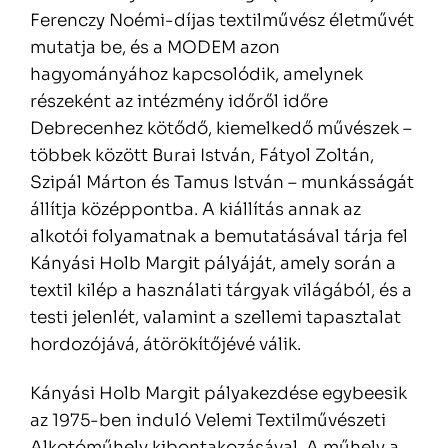
Ferenczy Noémi-díjas textilművész életművét
mutatja be, és a MODEM azon
hagyományához kapcsolódik, amelynek
részeként az intézmény időről időre
Debrecenhez kötődő, kiemelkedő művészek –
többek között Burai István, Fátyol Zoltán,
Szipál Márton és Tamus István – munkásságát
állítja középpontba. A kiállítás annak az
alkotói folyamatnak a bemutatásával tárja fel
Kányási Holb Margit pályáját, amely során a
textil kilép a használati tárgyak világából, és a
testi jelenlét, valamint a szellemi tapasztalat
hordozójává, átörökítőjévé válik.
Kányási Holb Margit pályakezdése egybeesik
az 1975-ben induló Velemi Textilművészeti
Alkotóműhely kibontakozásával. A műhely a