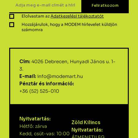
Elolvastam az
Adatkezelési tájékoztatót
Hozzájárulok, hogy a MODEM hírlevelet küldjön
számomra
Cím:
4026 Debrecen, Hunyadi János u. 1-
3.
E-mail:
info@modemart.hu
Pénztár és információ:
+36 (52) 525-010
Nyitvatartás:
Zöld Kilincs
Hétfő: zárva
Nyitvatartás:
Kedd, csüt-vas: 10:00
ÁTMENETILEG