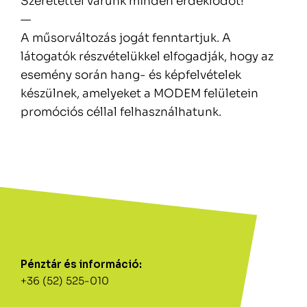
Szeretettel várunk minden érdeklődőt!
—
A műsorváltozás jogát fenntartjuk. A
látogatók részvételükkel elfogadják, hogy az
esemény során hang- és képfelvételek
készülnek, amelyeket a MODEM felületein
promóciós céllal felhasználhatunk.
Pénztár és információ:
+36 (52) 525-010