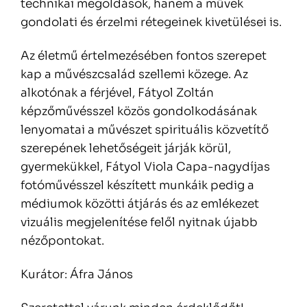
technikai megoldások, hanem a művek
gondolati és érzelmi rétegeinek kivetülései is.
Az életmű értelmezésében fontos szerepet
kap a művészcsalád szellemi közege. Az
alkotónak a férjével, Fátyol Zoltán
képzőművésszel közös gondolkodásának
lenyomatai a művészet spirituális közvetítő
szerepének lehetőségeit járják körül,
gyermekükkel, Fátyol Viola Capa-nagydíjas
fotóművésszel készített munkáik pedig a
médiumok közötti átjárás és az emlékezet
vizuális megjelenítése felől nyitnak újabb
nézőpontokat.
Kurátor: Áfra János