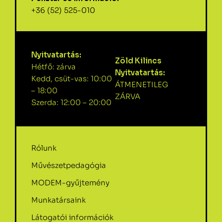
+36 (52) 525-010
Nyitvatartás:
Zöld Kilincs
Hétfő: zárva
Nyitvatartás:
Kedd, csüt-vas: 10:00
ÁTMENETILEG
– 18:00
ZÁRVA
Szerda: 12:00 – 20:00
Rólunk
Művészetpedagógia
MODEM-gyűjtemény
Munkatársaink
Látogatói információk