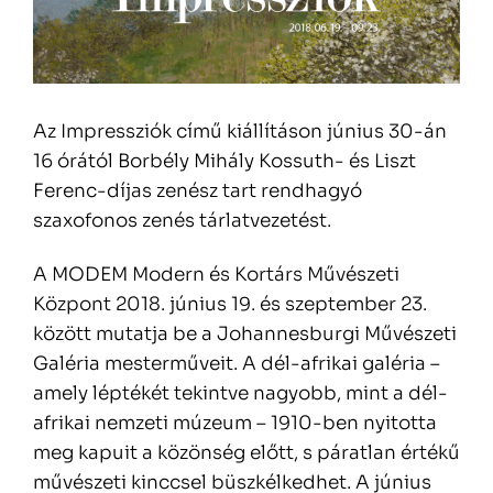
Az Impressziók című kiállításon június 30-án
16 órától Borbély Mihály Kossuth- és Liszt
Ferenc-díjas zenész tart rendhagyó
szaxofonos zenés tárlatvezetést.
A MODEM Modern és Kortárs Művészeti
Központ 2018. június 19. és szeptember 23.
között mutatja be a Johannesburgi Művészeti
Galéria mesterműveit. A dél-afrikai galéria –
amely léptékét tekintve nagyobb, mint a dél-
afrikai nemzeti múzeum – 1910-ben nyitotta
meg kapuit a közönség előtt, s páratlan értékű
művészeti kinccsel büszkélkedhet. A június