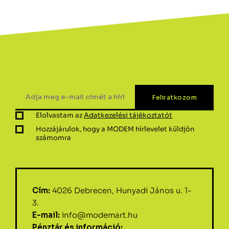
Elolvastam az
Adatkezelési tájékoztatót
Hozzájárulok, hogy a MODEM hírlevelet küldjön
számomra
Cím:
4026 Debrecen, Hunyadi János u. 1-
3.
E-mail:
info@modemart.hu
Pénztár és információ: