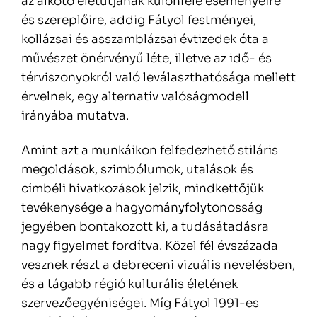
az alkotó életútjának különféle eseményeire
és szereplőire, addig Fátyol festményei,
kollázsai és asszamblázsai évtizedek óta a
művészet önérvényű léte, illetve az idő- és
térviszonyokról való leválaszthatósága mellett
érvelnek, egy alternatív valóságmodell
irányába mutatva.
Amint azt a munkáikon felfedezhető stiláris
megoldások, szimbólumok, utalások és
címbéli hivatkozások jelzik, mindkettőjük
tevékenysége a hagyományfolytonosság
jegyében bontakozott ki, a tudásátadásra
nagy figyelmet fordítva. Közel fél évszázada
vesznek részt a debreceni vizuális nevelésben,
és a tágabb régió kulturális életének
szervezőegyéniségei. Míg Fátyol 1991-es