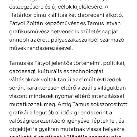
összegzésére és új célok kijelölésére. A
Határkor című kiállítás két debreceni alkotó,
Fátyol Zoltán képzőművész és Tamus István
grafikusművész hetvenedik születésnapját
ünnepli az érett pályaszakaszukból származó
művek rendszerezésével.
Tamus és Fátyol jelentős történelmi, politikai,
gazdasági, kulturális és technológiai
váltásoknak voltak tanúi az elmúlt évtizedek
során, karakteresen eltérő vizuális világukban
viszont mindezek nyomai eltérő intenzitással
mutatkoznak meg. Amíg Tamus sokszorosított
grafikái a legutóbbi időkig rendszerint a
valóságreprezentáció igényével léptek fel, és
objektjei is gyakran mutatnak vissza helyekre,