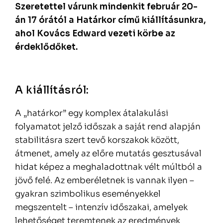
Szeretettel várunk mindenkit február 20-
án 17 órától a Határkor című kiállításunkra,
ahol Kovács Edward vezeti körbe az
érdeklődőket.
A kiállításról:
A „határkor” egy komplex átalakulási
folyamatot jelző időszak a saját rend alapján
stabilitásra szert tevő korszakok között,
átmenet, amely az előre mutatás gesztusával
hidat képez a meghaladottnak vélt múltból a
jövő felé. Az emberéletnek is vannak ilyen –
gyakran szimbolikus eseményekkel
megszentelt – intenzív időszakai, amelyek
lehetőséget teremtenek az eredmények