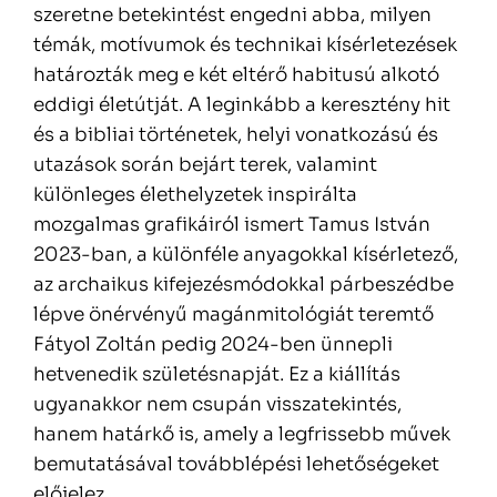
szeretne betekintést engedni abba, milyen
témák, motívumok és technikai kísérletezések
határozták meg e két eltérő habitusú alkotó
eddigi életútját. A leginkább a keresztény hit
és a bibliai történetek, helyi vonatkozású és
utazások során bejárt terek, valamint
különleges élethelyzetek inspirálta
mozgalmas grafikáiról ismert Tamus István
2023-ban, a különféle anyagokkal kísérletező,
az archaikus kifejezésmódokkal párbeszédbe
lépve önérvényű magánmitológiát teremtő
Fátyol Zoltán pedig 2024-ben ünnepli
hetvenedik születésnapját. Ez a kiállítás
ugyanakkor nem csupán visszatekintés,
hanem határkő is, amely a legfrissebb művek
bemutatásával továbblépési lehetőségeket
előjelez.