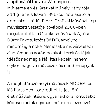
alapításától fogva a Vámospércsi
Művésztelep és Grafikai Műhely irányítója,
addig Tamus István 1996-os indulásától a
derecskei Hajdú-Bihari Grafikai Művésztelep
művészeti vezetője, továbbá 2000-ben
megalapította a Grafikusművészek Ajtósi
Dürer Egyesületét (GADE), amelynek
mindmáig elnöke. Nemcsak a művésztelepi
alkotómunka során belakott terek és tájak
idéződnek meg a kiállítás képein, hanem
olykor maguk a művészek és mindennapjaik
is.
A meghatározó helyi művészek MODEM-es
kiállítása nem törekedhet teljeskörű
életműáttekintésre, ugyanakkor a fontosabb
képcsoportok egymás mellé rendezésével