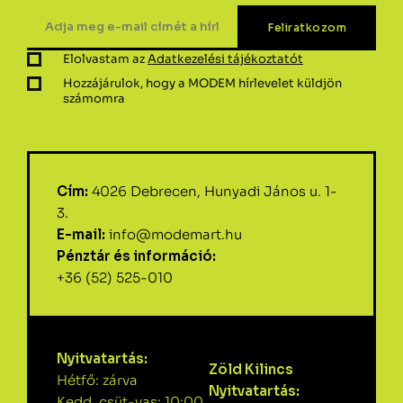
Elolvastam az
Adatkezelési tájékoztatót
Hozzájárulok, hogy a MODEM hírlevelet küldjön
számomra
Cím:
4026 Debrecen, Hunyadi János u. 1-
3.
E-mail:
info@modemart.hu
Pénztár és információ:
+36 (52) 525-010
Nyitvatartás:
Zöld Kilincs
Hétfő: zárva
Nyitvatartás:
Kedd, csüt-vas: 10:00