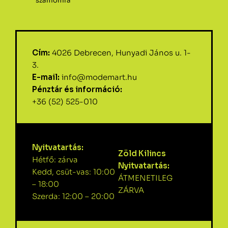
számomra
Cím:
4026 Debrecen, Hunyadi János u. 1-
3.
E-mail:
info@modemart.hu
Pénztár és információ:
+36 (52) 525-010
Nyitvatartás:
Zöld Kilincs
Hétfő: zárva
Nyitvatartás:
Kedd, csüt-vas: 10:00
ÁTMENETILEG
– 18:00
ZÁRVA
Szerda: 12:00 – 20:00