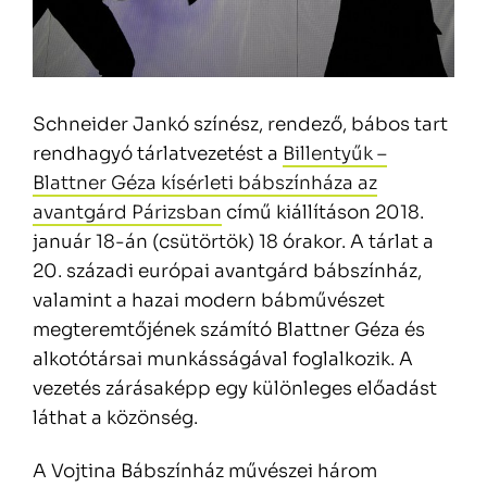
Schneider Jankó színész, rendező, bábos tart
rendhagyó tárlatvezetést a
Billentyűk –
Blattner Géza kísérleti bábszínháza az
avantgárd Párizsban
című kiállításon 2018.
január 18-án (csütörtök) 18 órakor. A tárlat a
20. századi európai avantgárd bábszínház,
valamint a hazai modern bábművészet
megteremtőjének számító Blattner Géza és
alkotótársai munkásságával foglalkozik. A
vezetés zárásaképp egy különleges előadást
láthat a közönség.
A Vojtina Bábszínház művészei három