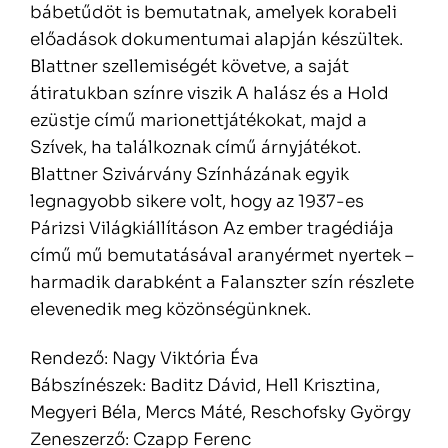
bábetűdöt is bemutatnak, amelyek korabeli
előadások dokumentumai alapján készültek.
Blattner szellemiségét követve, a saját
átiratukban színre viszik A halász és a Hold
ezüstje című marionettjátékokat, majd a
Szívek, ha találkoznak című árnyjátékot.
Blattner Szivárvány Színházának egyik
legnagyobb sikere volt, hogy az 1937-es
Párizsi Világkiállításon Az ember tragédiája
című mű bemutatásával aranyérmet nyertek –
harmadik darabként a Falanszter szín részlete
elevenedik meg közönségünknek.
Rendező: Nagy Viktória Éva
Bábszínészek: Baditz Dávid, Hell Krisztina,
Megyeri Béla, Mercs Máté, Reschofsky György
Zeneszerző: Czapp Ferenc