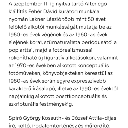
A szeptember 11-ig nyitva tartó Alter ego
kiállítás Fehér Dávid kurátori munkája
nyomán Lakner László több mint 50 évet
felölelő alkotói munkásságát mutatja be az
1950-es évek végének és az 1960-as évek
elejének korai, szürnaturalista periódusától a
pop arttal, majd a fotórealizmussal
rokonítható új figuratív alkotásokon, valamint
az 1970-es években alkotott konceptuális
fotóműveken, könyvobjekteken keresztül az
1980-as évek során egyre expresszívebb
karakterű írásalapú, illetve az 1990-es évektől
napjainkig alkotott posztkonceptuális és
szkripturális festményekig.
Spiró György Kossuth- és József Attila-díjas
író, költő, irodalomtörténész és műfordító.