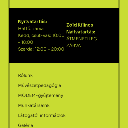
Nyitvatartás:
Zöld Kilincs
Hétfő: zárva
Nyitvatartás:
Kedd, csüt-vas: 10:00
ÁTMENETILEG
– 18:00
ZÁRVA
Szerda: 12:00 – 20:00
Rólunk
Művészetpedagógia
MODEM-gyűjtemény
Munkatársaink
Látogatói információk
Galéria