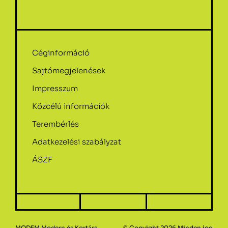
Céginformáció
Sajtómegjelenések
Impresszum
Közcélú információk
Terembérlés
Adatkezelési szabályzat
ÁSZF
MODEM Modern és Kortárs
© Copyight 2026.Minden jog