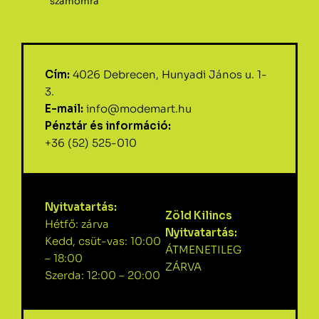
számomra
Cím:
4026 Debrecen, Hunyadi János u. 1-
3.
E-mail:
info@modemart.hu
Pénztár és információ:
+36 (52) 525-010
Nyitvatartás:
Zöld Kilincs
Hétfő: zárva
Nyitvatartás:
Kedd, csüt-vas: 10:00
ÁTMENETILEG
– 18:00
ZÁRVA
Szerda: 12:00 – 20:00