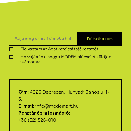
Elolvastam az
Adatkezelési tájékoztatót
Hozzájárulok, hogy a MODEM hírlevelet küldjön
számomra
Cím:
4026 Debrecen, Hunyadi János u. 1-
3.
E-mail:
info@modemart.hu
Pénztár és információ:
+36 (52) 525-010