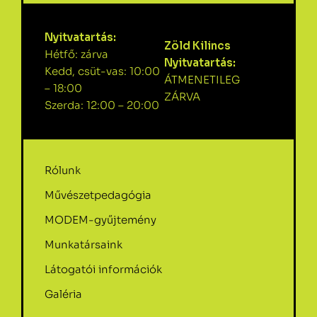
Nyitvatartás:
Zöld Kilincs
Hétfő: zárva
Nyitvatartás:
Kedd, csüt-vas: 10:00
ÁTMENETILEG
– 18:00
ZÁRVA
Szerda: 12:00 – 20:00
Rólunk
Művészetpedagógia
MODEM-gyűjtemény
Munkatársaink
Látogatói információk
Galéria