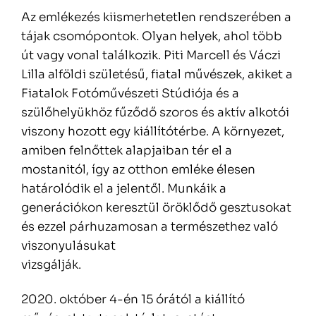
Az emlékezés kiismerhetetlen rendszerében a
tájak csomópontok. Olyan helyek, ahol több
út vagy vonal találkozik. Piti Marcell és Váczi
Lilla alföldi születésű, fiatal művészek, akiket a
Fiatalok Fotóművészeti Stúdiója és a
szülőhelyükhöz fűződő szoros és aktív alkotói
viszony hozott egy kiállítótérbe. A környezet,
amiben felnőttek alapjaiban tér el a
mostanitól, így az otthon emléke élesen
határolódik el a jelentől. Munkáik a
generációkon keresztül öröklődő gesztusokat
és ezzel párhuzamosan a természethez való
viszonyulásukat
vizsgálják.
2020. október 4-én 15 órától a kiállító