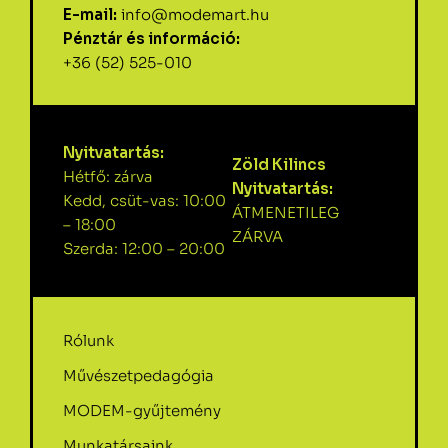
E-mail:
info@modemart.hu
Pénztár és információ:
+36 (52) 525-010
Nyitvatartás:
Zöld Kilincs
Hétfő: zárva
Nyitvatartás:
Kedd, csüt-vas: 10:00
ÁTMENETILEG
– 18:00
ZÁRVA
Szerda: 12:00 – 20:00
Rólunk
Művészetpedagógia
MODEM-gyűjtemény
Munkatársaink